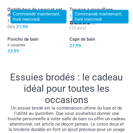
Distributeur de savon et set
Trousse à maquillage
Commandé maintenant,
Commandé maintenant,
de salle de bain
18,99
livré mercredi
livré mercredi
2 variantes
Dès
21,99
(10 avis)
Poncho de bain
Cape de bain
3 variantes
27,99
33,99
Essuies brodés : le cadeau
idéal pour toutes les
occasions
Un essuie brodé est la combinaison ultime du luxe et de
l'utilité au quotidien. Que vous souhaitiez donner une
touche personnelle à votre salle de bain ou offrir un cadeau
attentionné, cet article ne déçoit jamais. Le coton doux et
la broderie durable en font un ajout précieux pour un usage