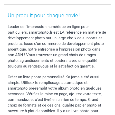
MyNameBook
Fin d'études
Conditions générales
Contact
Coques smartphone
Fête des Mères
Droit de rétraction
Aide
Un produit pour chaque envie !
Stickers & Etiquettes
Fête des Pères
Plaintes
smartbonus
Cadres photo & accessoires déco
Communion
Vie privée
smartfriends
Leader de l'impression numérique en ligne pour
particuliers, smartphoto.fr est LA référence en matière de
Dénicheur d'idées cadeau
Baptême
Gestion des cookies
Livraison
développement photo sur un large choix de supports et
Toussaint
Tarifs
Modes de paiement
produits. Issue d'un commerce de développement photo
Rentrée des classes
Partenariats & Influence
Grandes quantités
argentique, notre entreprise a l'impression photo dans
Saint-Valentin
Investisseurs
Statut de ma commande
son ADN ! Vous trouverez un grand choix de tirages
Vacances
photo, agrandissements et posters, avec une qualité
toujours au rendez-vous et la satisfaction garantie.
Créer un livre photo personnalisé n’a jamais été aussi
simple. Utilisez le remplissage automatique et
smartphoto pré-remplit votre album photo en quelques
secondes. Vérifiez la mise en page, ajoutez votre texte,
commandez, et c'est livré en un rien de temps. Grand
choix de formats et de designs, qualité papier photo et
ouverture à plat disponibles. Il y a un livre photo pour