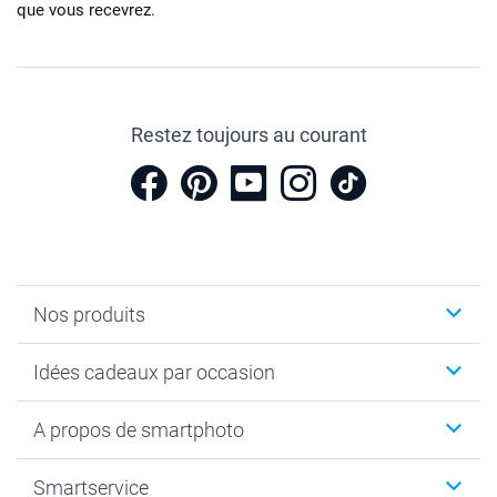
que vous recevrez.
Restez toujours au courant
Nos produits
Cadeaux photo
Idées cadeaux par occasion
Calendrier photo & Agenda photo
Livre photo
Noël
A propos de smartphoto
Tirage photo & agrandissement
Anniversaire
Photo sur toile, Poster & Pêle-mêle
Mariage
A propos de smartphoto
Smartservice
Faire-part & Cartes
Naissance & baptême
Plan du site