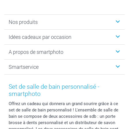
Nos produits
Cadeaux photo
Idées cadeaux par occasion
Calendrier photo & Agenda photo
Livre photo
Noël
A propos de smartphoto
Tirage photo & agrandissement
Anniversaire
Photo sur toile, Poster & Pêle-mêle
Mariage
A propos de smartphoto
Smartservice
Faire-part & Cartes
Naissance & baptême
Plan du site
MyNameBook
Fin d'études
Conditions générales
Contact
Coques smartphone
Fête des Mères
Droit de rétraction
Aide
Set de salle de bain personnalisé -
Stickers & Etiquettes
Fête des Pères
Plaintes
smartbonus
smartphoto
Cadres photo & accessoires déco
Communion
Vie privée
smartfriends
Offrez un cadeau qui donnera un grand sourire grâce à ce
Dénicheur d'idées cadeau
Baptême
Gestion des cookies
Livraison
set de salle de bain personnalisé ! L'ensemble de salle de
Toussaint
Tarifs
Modes de paiement
bain se compose de deux accessoires de sdb : un porte
Rentrée des classes
Partenariats & Influence
Grandes quantités
brosse à dents personnalisé et un distributeur de savon