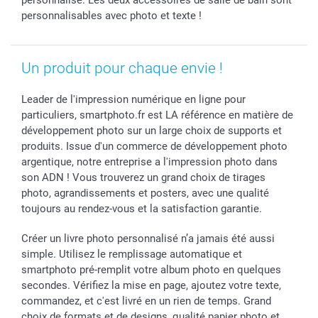
Saint-Valentin
Investisseurs
Statut de ma commande
personnalisé. Les deux accessoires de salle de bain sont
personnalisables avec photo et texte !
Vacances
Un produit pour chaque envie !
Leader de l'impression numérique en ligne pour
particuliers, smartphoto.fr est LA référence en matière de
développement photo sur un large choix de supports et
produits. Issue d'un commerce de développement photo
argentique, notre entreprise a l'impression photo dans
son ADN ! Vous trouverez un grand choix de tirages
photo, agrandissements et posters, avec une qualité
toujours au rendez-vous et la satisfaction garantie.
Créer un livre photo personnalisé n’a jamais été aussi
simple. Utilisez le remplissage automatique et
smartphoto pré-remplit votre album photo en quelques
secondes. Vérifiez la mise en page, ajoutez votre texte,
commandez, et c'est livré en un rien de temps. Grand
choix de formats et de designs, qualité papier photo et