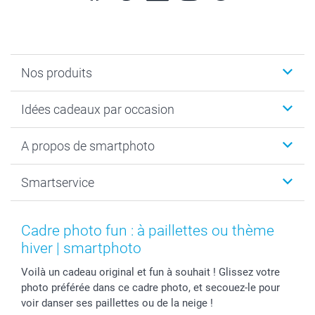
Nos produits
Cadeaux photo
Idées cadeaux par occasion
Calendrier photo & Agenda photo
Livre photo
Noël
A propos de smartphoto
Tirage photo & agrandissement
Anniversaire
Photo sur toile, Poster & Pêle-mêle
Mariage
A propos de smartphoto
Smartservice
Faire-part & Cartes
Naissance & baptême
Plan du site
MyNameBook
Fin d'études
Conditions générales
Contact
Coques smartphone
Fête des Mères
Droit de rétraction
Aide
Cadre photo fun : à paillettes ou thème
Stickers & Etiquettes
Fête des Pères
Plaintes
smartbonus
hiver | smartphoto
Cadres photo & accessoires déco
Communion
Vie privée
smartfriends
Voilà un cadeau original et fun à souhait ! Glissez votre
Dénicheur d'idées cadeau
Baptême
Gestion des cookies
Livraison
photo préférée dans ce cadre photo, et secouez-le pour
Toussaint
Tarifs
Modes de paiement
voir danser ses paillettes ou de la neige !