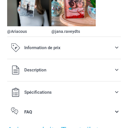
@Ariacous
@jana.raveydts
Information de prix
Tous les prix sont en EURO (€), TVA incluse et hors frais de
Description
port.
Spécifications
FAQ