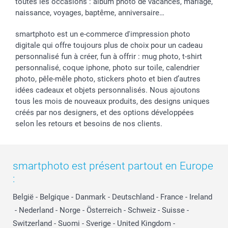
toutes les occasions : album photo de vacances, mariage,
naissance, voyages, baptême, anniversaire…
smartphoto est un e-commerce d'impression photo
digitale qui offre toujours plus de choix pour un cadeau
personnalisé fun à créer, fun à offrir : mug photo, t-shirt
personnalisé, coque iphone, photo sur toile, calendrier
photo, pêle-mêle photo, stickers photo et bien d’autres
idées cadeaux et objets personnalisés. Nous ajoutons
tous les mois de nouveaux produits, des designs uniques
créés par nos designers, et des options développées
selon les retours et besoins de nos clients.
smartphoto est présent partout en Europe
:
België
-
Belgique
-
Danmark
-
Deutschland
-
France
-
Ireland
-
Nederland
-
Norge
-
Österreich
-
Schweiz
-
Suisse
-
Switzerland
-
Suomi
-
Sverige
-
United Kingdom
-