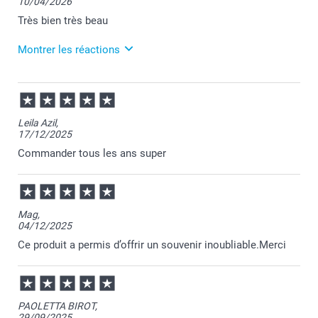
10/04/2026
Très bien très beau
Montrer les réactions
14/04/2026
08:49
Merci Mélodie pour votre commande et je suis ravie
Leila Azil,
d'apprendre votre satisfaction, c'est notre plus belle
17/12/2025
récompense.
Passez une belle journée.
Commander tous les ans super
Cordialement,
Florence@smartphoto
Mag,
04/12/2025
Ce produit a permis d’offrir un souvenir inoubliable.Merci
PAOLETTA BIROT,
29/09/2025