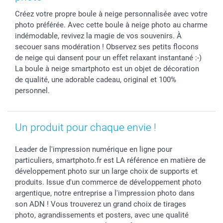
Cadres photo & accessoires déco
Communion
Vie privée
smartfriends
Créez votre propre boule à neige personnalisée avec votre
Dénicheur d'idées cadeau
Baptême
Gestion des cookies
Livraison
photo préférée. Avec cette boule à neige photo au charme
Toussaint
Tarifs
Modes de paiement
indémodable, revivez la magie de vos souvenirs. À
Rentrée des classes
Partenariats & Influence
Grandes quantités
secouer sans modération ! Observez ses petits flocons
Saint-Valentin
Investisseurs
Statut de ma commande
de neige qui dansent pour un effet relaxant instantané :-)
La boule à neige smartphoto est un objet de décoration
Vacances
de qualité, une adorable cadeau, original et 100%
personnel.
Un produit pour chaque envie !
Leader de l'impression numérique en ligne pour
particuliers, smartphoto.fr est LA référence en matière de
développement photo sur un large choix de supports et
produits. Issue d'un commerce de développement photo
argentique, notre entreprise a l'impression photo dans
son ADN ! Vous trouverez un grand choix de tirages
photo, agrandissements et posters, avec une qualité