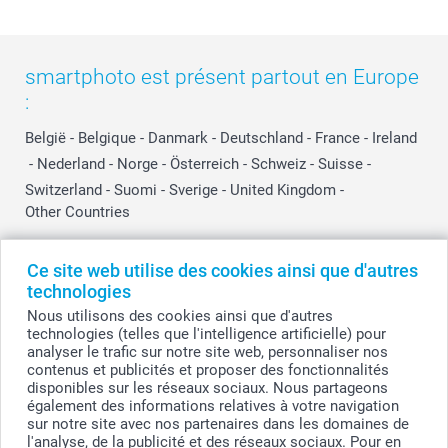
smartphoto est présent partout en Europe
:
België
-
Belgique
-
Danmark
-
Deutschland
-
France
-
Ireland
-
Nederland
-
Norge
-
Österreich
-
Schweiz
-
Suisse
-
Switzerland
-
Suomi
-
Sverige
-
United Kingdom
-
Other Countries
Ce site web utilise des cookies ainsi que d'autres
Tous les prix sont en EURO (€), TVA incluse et hors frais de port.
technologies
Nous utilisons des cookies ainsi que d'autres
technologies (telles que l'intelligence artificielle) pour
analyser le trafic sur notre site web, personnaliser nos
© smartphoto group. Tous droits réservés
contenus et publicités et proposer des fonctionnalités
smartphoto group SA.
Siège social : Kwatrechtsteenweg 160, 9230 Wetteren, Belgique
disponibles sur les réseaux sociaux. Nous partageons
Numéro de TVA BE 0405.706.755
également des informations relatives à votre navigation
Numéro d'entreprise 0405.706.755.
sur notre site avec nos partenaires dans les domaines de
Coordonnées bancaires: IBAN BE71 2850 2711 5569 - BIC: GEBABEBB
l'analyse, de la publicité et des réseaux sociaux. Pour en