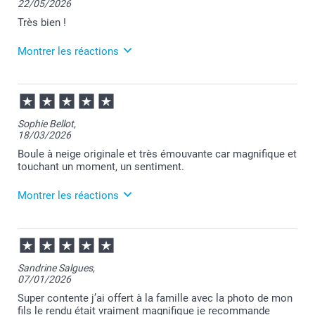
22/05/2026
Très bien !
Montrer les réactions
28/05/2026
11:25
Merci pour votre commande Irina et votre retour
Sophie Bellot,
positif.
18/03/2026
Nous restons à votre écoute et je vous souhaite une
belle journée.
Boule à neige originale et très émouvante car magnifique et
Cordialement,
touchant un moment, un sentiment.
Florence@smartphoto
Montrer les réactions
19/03/2026
07:43
Bonjour Sophie,
Sandrine Salgues,
07/01/2026
Merci pour votre commande et je suis touchée par
votre commentaire.
Super contente j’ai offert à la famille avec la photo de mon
Votre satisfaction est pour nous la plus belle des
fils le rendu était vraiment magnifique je recommande