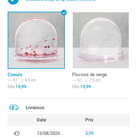
Coeurs
Flocons de neige
9,1
8,5 cm
9,1
7,5 cm
Dès
15,99
Dès
15,99
Livraison
Date
Prix
13/08/2026
5,99