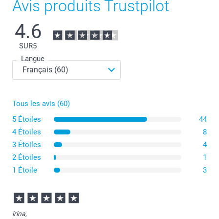
Avis produits Trustpilot
4.6
SUR
5
Langue
Tous les avis (60)
5 Étoiles
44
4 Étoiles
8
3 Étoiles
4
2 Étoiles
1
1 Étoile
3
irina,