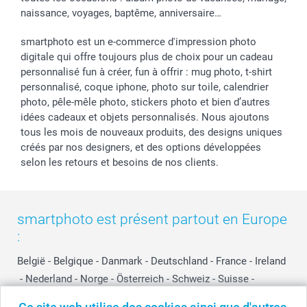
naissance, voyages, baptême, anniversaire…
smartphoto est un e-commerce d'impression photo
digitale qui offre toujours plus de choix pour un cadeau
personnalisé fun à créer, fun à offrir : mug photo, t-shirt
personnalisé, coque iphone, photo sur toile, calendrier
photo, pêle-mêle photo, stickers photo et bien d’autres
idées cadeaux et objets personnalisés. Nous ajoutons
tous les mois de nouveaux produits, des designs uniques
créés par nos designers, et des options développées
selon les retours et besoins de nos clients.
smartphoto est présent partout en Europe
:
België
-
Belgique
-
Danmark
-
Deutschland
-
France
-
Ireland
-
Nederland
-
Norge
-
Österreich
-
Schweiz
-
Suisse
-
Switzerland
-
Suomi
-
Sverige
-
United Kingdom
-