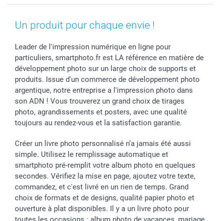
MyNameBook
Fin d'études
Conditions générales
Contact
Coques smartphone
Fête des Mères
Droit de rétraction
Aide
Un produit pour chaque envie !
Stickers & Etiquettes
Fête des Pères
Plaintes
smartbonus
Cadres photo & accessoires déco
Communion
Vie privée
smartfriends
Leader de l'impression numérique en ligne pour
particuliers, smartphoto.fr est LA référence en matière de
Dénicheur d'idées cadeau
Baptême
Gestion des cookies
Livraison
développement photo sur un large choix de supports et
Toussaint
Tarifs
Modes de paiement
produits. Issue d'un commerce de développement photo
Rentrée des classes
Partenariats & Influence
Grandes quantités
argentique, notre entreprise a l'impression photo dans
Saint-Valentin
Investisseurs
Statut de ma commande
son ADN ! Vous trouverez un grand choix de tirages
Vacances
photo, agrandissements et posters, avec une qualité
toujours au rendez-vous et la satisfaction garantie.
Créer un livre photo personnalisé n’a jamais été aussi
simple. Utilisez le remplissage automatique et
smartphoto pré-remplit votre album photo en quelques
secondes. Vérifiez la mise en page, ajoutez votre texte,
commandez, et c'est livré en un rien de temps. Grand
choix de formats et de designs, qualité papier photo et
ouverture à plat disponibles. Il y a un livre photo pour
toutes les occasions : album photo de vacances, mariage,