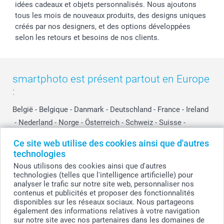
idées cadeaux et objets personnalisés. Nous ajoutons
tous les mois de nouveaux produits, des designs uniques
créés par nos designers, et des options développées
selon les retours et besoins de nos clients.
smartphoto est présent partout en Europe
:
België
-
Belgique
-
Danmark
-
Deutschland
-
France
-
Ireland
-
Nederland
-
Norge
-
Österreich
-
Schweiz
-
Suisse
-
Switzerland
-
Suomi
-
Sverige
-
United Kingdom
-
Ce site web utilise des cookies ainsi que d'autres
Other Countries
technologies
Nous utilisons des cookies ainsi que d'autres
technologies (telles que l'intelligence artificielle) pour
Tous les prix sont en EURO (€), TVA incluse et hors frais de port.
analyser le trafic sur notre site web, personnaliser nos
contenus et publicités et proposer des fonctionnalités
disponibles sur les réseaux sociaux. Nous partageons
également des informations relatives à votre navigation
sur notre site avec nos partenaires dans les domaines de
© smartphoto group. Tous droits réservés