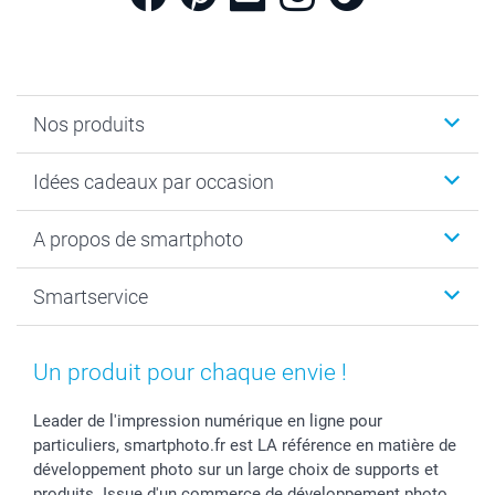
Nos produits
Cadeaux photo
Idées cadeaux par occasion
Calendrier photo & Agenda photo
Livre photo
Noël
A propos de smartphoto
Tirage photo & agrandissement
Anniversaire
Photo sur toile, Poster & Pêle-mêle
Mariage
A propos de smartphoto
Smartservice
Faire-part & Cartes
Naissance & baptême
Plan du site
MyNameBook
Fin d'études
Conditions générales
Contact
Coques smartphone
Fête des Mères
Droit de rétraction
Aide
Un produit pour chaque envie !
Stickers & Etiquettes
Fête des Pères
Plaintes
smartbonus
Cadres photo & accessoires déco
Communion
Vie privée
smartfriends
Leader de l'impression numérique en ligne pour
particuliers, smartphoto.fr est LA référence en matière de
Dénicheur d'idées cadeau
Baptême
Gestion des cookies
Livraison
développement photo sur un large choix de supports et
Toussaint
Tarifs
Modes de paiement
produits. Issue d'un commerce de développement photo