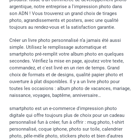
Rentrée des classes
Partenariats & Influence
Grandes quantités
argentique, notre entreprise a l'impression photo dans
Saint-Valentin
Investisseurs
Statut de ma commande
son ADN ! Vous trouverez un grand choix de tirages
Vacances
photo, agrandissements et posters, avec une qualité
toujours au rendez-vous et la satisfaction garantie.
Créer un livre photo personnalisé n’a jamais été aussi
simple. Utilisez le remplissage automatique et
smartphoto pré-remplit votre album photo en quelques
secondes. Vérifiez la mise en page, ajoutez votre texte,
commandez, et c'est livré en un rien de temps. Grand
choix de formats et de designs, qualité papier photo et
ouverture à plat disponibles. Il y a un livre photo pour
toutes les occasions : album photo de vacances, mariage,
naissance, voyages, baptême, anniversaire…
smartphoto est un e-commerce d'impression photo
digitale qui offre toujours plus de choix pour un cadeau
personnalisé fun à créer, fun à offrir : mug photo, t-shirt
personnalisé, coque iphone, photo sur toile, calendrier
photo, pêle-mêle photo, stickers photo et bien d’autres