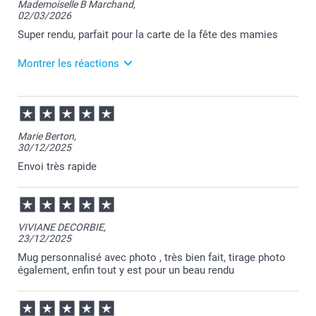
Mademoiselle B Marchand,
ravie que tout soit conforme à vos attentes.
02/03/2026
Nous restons à votre écoute et je vous souhaite une
belle journée.
Super rendu, parfait pour la carte de la fête des mamies
Cordialement,
Florence@smartphoto
Montrer les réactions
03/03/2026
11:37
Bonjour,
Marie Berton,
30/12/2025
Merci pour votre commande et je suis heureuse
d'apprendre votre satisfaction.
Envoi très rapide
Passez une belle journée.
Cordialement,
Florence@smartphoto
VIVIANE DECORBIE,
23/12/2025
Mug personnalisé avec photo , très bien fait, tirage photo
également, enfin tout y est pour un beau rendu