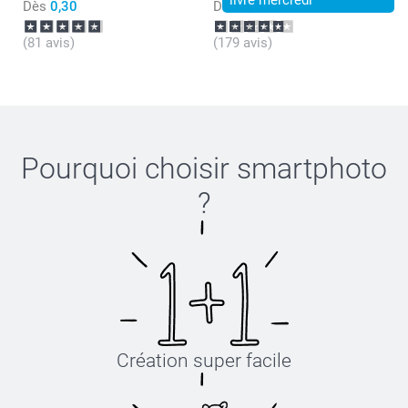
livré mercredi
Dès
0,30
Dès
8,99
(81 avis)
(179 avis)
Pourquoi choisir
smartphoto
?
Création super facile