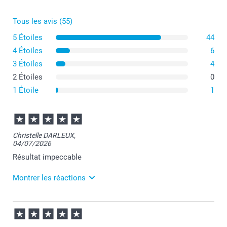
Bordures
Tous les avis (55)
5 Étoiles
44
Offert
4 Étoiles
6
3 Étoiles
4
2 Étoiles
0
1 Étoile
1
Christelle DARLEUX,
04/07/2026
Résultat impeccable
Montrer les réactions
07/07/2026
12:04
Merci pour votre commande Christelle et je suis