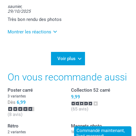
saunier,
29/10/2025
Très bon rendu des photos
Montrer les réactions
30/10/2025
11:55
Merci Thierry pour votre retour positif sur vos
Voir plus
tirages photo.
Je vous souhaite une agréable journée.
On vous recommande aussi
Cordialement,
Florence@smartphoto
Poster carré
Collection 52 carré
3 variantes
9,99
Dès
6,99
(65 avis)
(8 avis)
Rétro
Magnets photo
Commandé maintenant,
2 variantes
10+ variantes