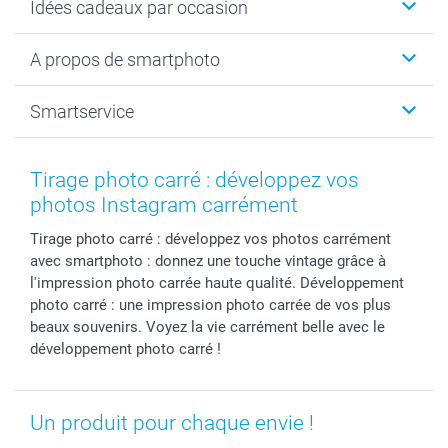
Idées cadeaux par occasion
Calendrier photo & Agenda photo
Livre photo
Noël
A propos de smartphoto
Tirage photo & agrandissement
Anniversaire
Photo sur toile, Poster & Pêle-mêle
Mariage
A propos de smartphoto
Smartservice
Faire-part & Cartes
Naissance & baptême
Plan du site
MyNameBook
Fin d'études
Conditions générales
Contact
Coques smartphone
Fête des Mères
Droit de rétraction
Aide
Tirage photo carré : développez vos
Stickers & Etiquettes
Fête des Pères
Plaintes
smartbonus
photos Instagram carrément
Cadres photo & accessoires déco
Communion
Vie privée
smartfriends
Tirage photo carré : développez vos photos carrément
Dénicheur d'idées cadeau
Baptême
Gestion des cookies
Livraison
avec smartphoto : donnez une touche vintage grâce à
Toussaint
Tarifs
Modes de paiement
l'impression photo carrée haute qualité. Développement
Rentrée des classes
Partenariats & Influence
Grandes quantités
photo carré : une impression photo carrée de vos plus
Saint-Valentin
Investisseurs
Statut de ma commande
beaux souvenirs. Voyez la vie carrément belle avec le
développement photo carré !
Vacances
Un produit pour chaque envie !