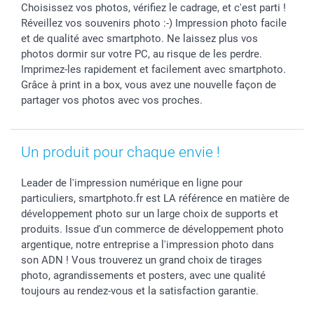
Rentrée des classes
Partenariats & Influence
Grandes quantités
Choisissez vos photos, vérifiez le cadrage, et c'est parti !
Réveillez vos souvenirs photo :-) Impression photo facile
Saint-Valentin
Investisseurs
Statut de ma commande
et de qualité avec smartphoto. Ne laissez plus vos
Vacances
photos dormir sur votre PC, au risque de les perdre.
Imprimez-les rapidement et facilement avec smartphoto.
Grâce à print in a box, vous avez une nouvelle façon de
partager vos photos avec vos proches.
Un produit pour chaque envie !
Leader de l'impression numérique en ligne pour
particuliers, smartphoto.fr est LA référence en matière de
développement photo sur un large choix de supports et
produits. Issue d'un commerce de développement photo
argentique, notre entreprise a l'impression photo dans
son ADN ! Vous trouverez un grand choix de tirages
photo, agrandissements et posters, avec une qualité
toujours au rendez-vous et la satisfaction garantie.