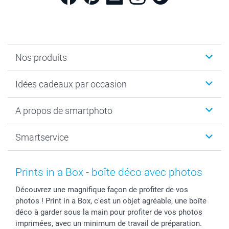
Nos produits
Cadeaux photo
Idées cadeaux par occasion
Calendrier photo & Agenda photo
Livre photo
Noël
A propos de smartphoto
Tirage photo & agrandissement
Anniversaire
Photo sur toile, Poster & Pêle-mêle
Mariage
A propos de smartphoto
Smartservice
Faire-part & Cartes
Naissance & baptême
Plan du site
MyNameBook
Fin d'études
Conditions générales
Contact
Coques smartphone
Fête des Mères
Droit de rétraction
Aide
Prints in a Box - boîte déco avec photos
Stickers & Etiquettes
Fête des Pères
Plaintes
smartbonus
Découvrez une magnifique façon de profiter de vos
Cadres photo & accessoires déco
Communion
Vie privée
smartfriends
photos ! Print in a Box, c'est un objet agréable, une boîte
Dénicheur d'idées cadeau
Baptême
Gestion des cookies
Livraison
déco à garder sous la main pour profiter de vos photos
Toussaint
Tarifs
Modes de paiement
imprimées, avec un minimum de travail de préparation.