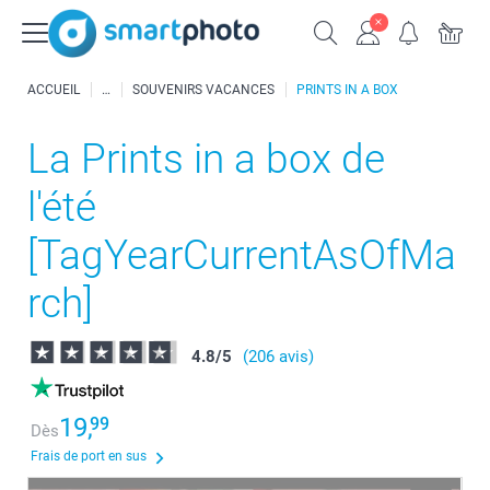
ACCUEIL
SOUVENIRS VACANCES
PRINTS IN A BOX
La Prints in a box de
l'été
[TagYearCurrentAsOfMa
rch]
4.8
/
5
(206 avis)
19,
99
Dès
Frais de port en sus