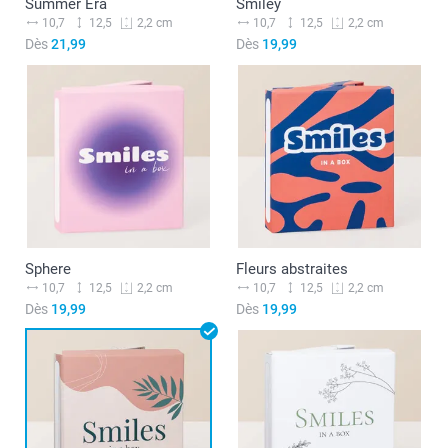
Summer Era
Smiley
10,7
12,5
10,7
12,5
2,2 cm
2,2 cm
Dès
21,99
Dès
19,99
Sphere
Fleurs abstraites
10,7
12,5
10,7
12,5
2,2 cm
2,2 cm
Dès
19,99
Dès
19,99