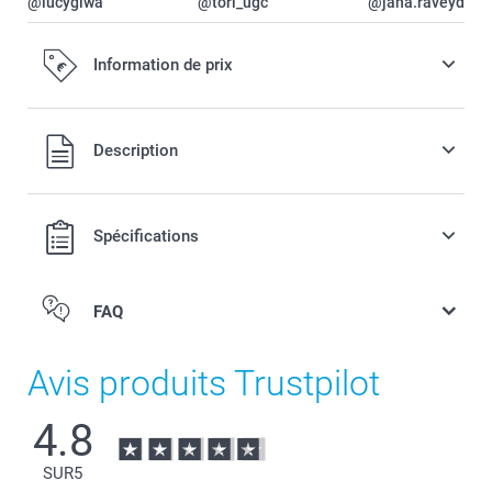
@lucygiwa
@tori_ugc
@jana.raveydts
Information de prix
Tous les prix sont en EURO (€), TVA incluse et hors frais de
Description
port.
Spécifications
FAQ
Avis produits Trustpilot
4.8
SUR
5