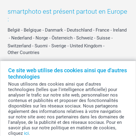
smartphoto est présent partout en Europe
:
België
-
Belgique
-
Danmark
-
Deutschland
-
France
-
Ireland
-
Nederland
-
Norge
-
Österreich
-
Schweiz
-
Suisse
-
Switzerland
-
Suomi
-
Sverige
-
United Kingdom
-
Other Countries
Ce site web utilise des cookies ainsi que d'autres
Tous les prix sont en EURO (€), TVA incluse et hors frais de port.
technologies
Nous utilisons des cookies ainsi que d'autres
technologies (telles que l'intelligence artificielle) pour
analyser le trafic sur notre site web, personnaliser nos
© smartphoto group. Tous droits réservés
contenus et publicités et proposer des fonctionnalités
smartphoto group SA.
Siège social : Kwatrechtsteenweg 160, 9230 Wetteren, Belgique
disponibles sur les réseaux sociaux. Nous partageons
Numéro de TVA BE 0405.706.755
également des informations relatives à votre navigation
Numéro d'entreprise 0405.706.755.
sur notre site avec nos partenaires dans les domaines de
Coordonnées bancaires: IBAN BE71 2850 2711 5569 - BIC: GEBABEBB
l'analyse, de la publicité et des réseaux sociaux. Pour en
savoir plus sur notre politique en matière de cookies,
cliquez
ici
.