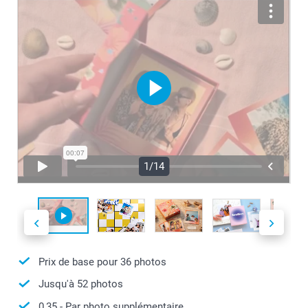
1/14
Prix de base pour
36
photos
Jusqu'à
52
photos
0,35
- Par photo supplémentaire