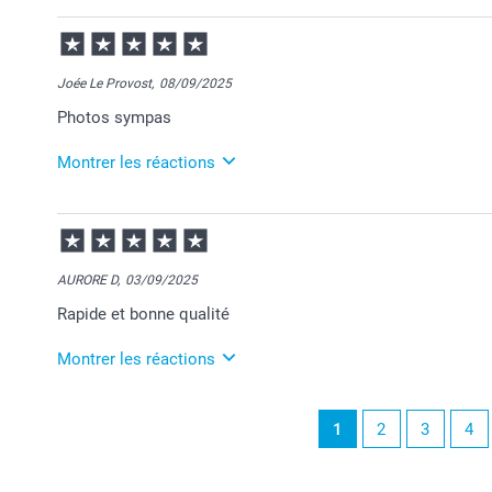
28/10/2025
12:19
Merci Tiphanie pour votre commande et je suis ravie
d'impression de la boîte photo rétro.
Joée Le Provost,
08/09/2025
Photos sympas
Profitez bien de votre prints in a box, elle protégera
Je vous souhaite une belle journée.
Cordialement,
Montrer les réactions
Florence@smartphoto
09/09/2025
11:02
Merci Joée pour ce chouette commentaire!
AURORE D,
03/09/2025
Je suis ravie de savoir que votre produit vous apporte
Rapide et bonne qualité
Au plaisir de vous servie à nouveau :-)
Montrer les réactions
Belle journée,
Julie@Smartphoto
03/09/2025
1
2
3
4
10:19
Merci Aurore pour ce chouette commentaire!