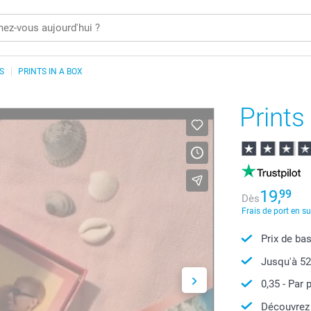
S
PRINTS IN A BOX
Prints
19,
99
Dès
Frais de port en s
Prix de ba
Jusqu'à
5
0,35
- Par 
Découvrez 