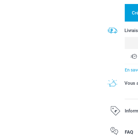
Cré
Livrai
En savo
Vous a
Inform
Tous les prix s
FAQ