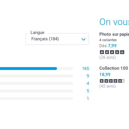
On vou
Langue
Photo sur papie
4 variantes
Dès
7,99
(26 avis)
Collection 100
165
18,99
9
4
(42 avis)
5
1