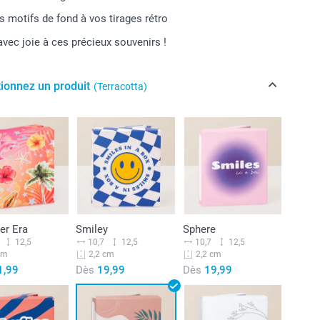
s motifs de fond à vos tirages rétro
vec joie à ces précieux souvenirs !
tionnez un produit
(Terracotta)
r Era
Smiley
Sphere
12,5
10,7
12,5
10,7
12,5
cm
2,2 cm
2,2 cm
1,99
Dès
19,99
Dès
19,99