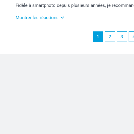
En effet, nous faisons le maximum pour être au top :
Fidèle à smartphoto depuis plusieurs années, je recomman
A bientôt,
Julie@Smartphoto
Montrer les réactions
11/04/2024
1
2
3
09:24
Merci Raphaelle pour ce chouette commentaire!
Je suis ravie de savoir que tout soit conforme à vo
Je vous souhaite une bonne journée.
Julie@Smartphoto