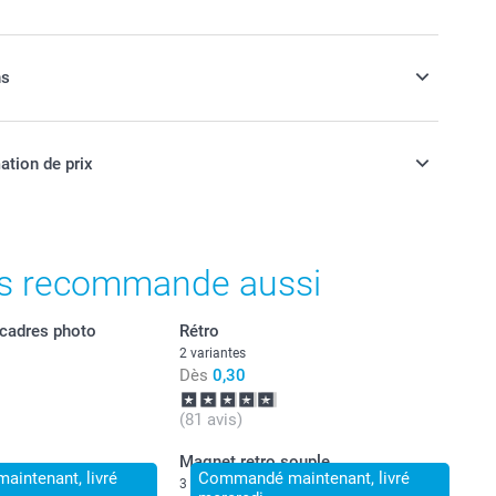
ns
de un Porte-photo en bois
ation de prix
ièce
ont en EURO (€), TVA incluse et hors frais de port.
t prix des options
s recommande aussi
cadres photo
Rétro
2 variantes
Dès
0,30
(81 avis)
Magnet retro souple
intenant, livré
Commandé maintenant, livré
3 variantes