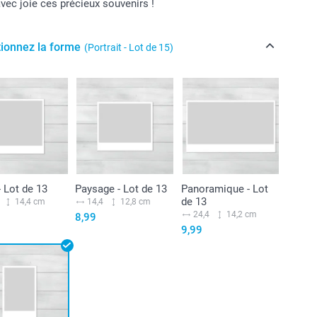
vec joie ces précieux souvenirs !
tionnez la forme
(Portrait - Lot de 15)
- Lot de 13
Paysage - Lot de 13
Panoramique - Lot
de 13
14,4 cm
14,4
12,8 cm
24,4
14,2 cm
8,99
9,99