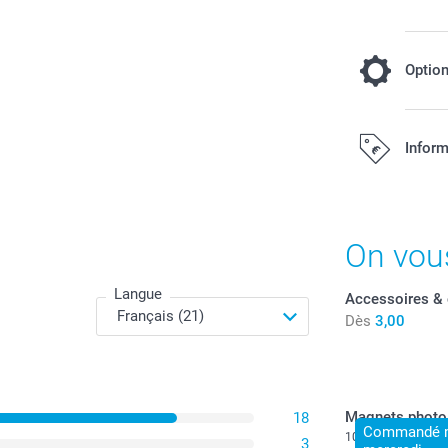
Optio
Je comman
Inform
11,99 / p
Dès
Tous les prix s
Disponibilité e
On vou
Langue
Accessoires & 
Dès
3,00
Magnets photo
18
Commandé ma
10+ variantes
3