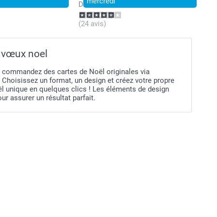
mercredi
Dès
21,99
(24 avis)
 vœux noel
 commandez des cartes de Noël originales via
Choisissez un format, un design et créez votre propre
ël unique en quelques clics ! Les éléments de design
our assurer un résultat parfait.