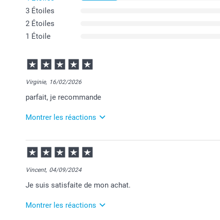
3 Étoiles
2 Étoiles
1 Étoile
Virginie,
16/02/2026
parfait, je recommande
Montrer les réactions
27/02/2026
10:32
Merci Virginie pour votre commande et pour votre 
Je vous souhaite une agréable journée.
Vincent,
04/09/2024
Cordialement,
Je suis satisfaite de mon achat.
Florence@smartphoto
Montrer les réactions