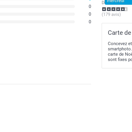
mercredi
Dès
8,99
0
0
(179 avis)
0
Carte de
Concevez et
smartphoto. 
carte de No
sont fixes p
recommandation.