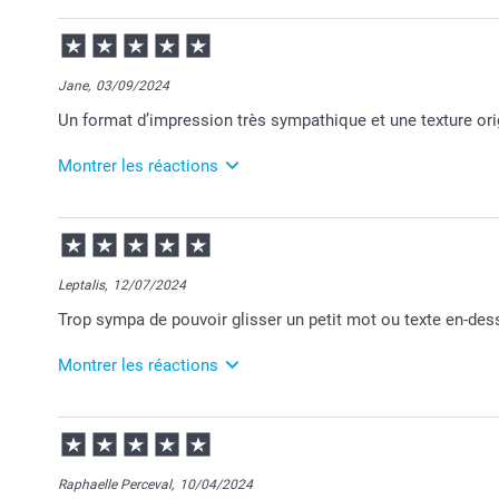
05/09/2024
10:51
Bonjour Sabrina,
Jane,
03/09/2024
Je vous remercie pour votre commande.
Un format d’impression très sympathique et une texture ori
Au plaisir de vous retrouver sur Smartphoto! C'est un
Passez une belle journée!
Cordialement,
Montrer les réactions
Florence@smartphoto
10/09/2024
13:19
Merci Jane pour ce chouette commentaire!
Leptalis,
12/07/2024
Je suis ravie de savoir que votre produit vous apporte
Trop sympa de pouvoir glisser un petit mot ou texte en-des
Revenez nous voir bientôt.
Montrer les réactions
Bien à vous,
Julie@Smartphoto
15/07/2024
13:41
Merci pour ce précieux commentaire !
Raphaelle Perceval,
10/04/2024