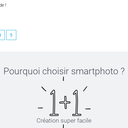
)
de !
4
5
s attentes à chacune de vos commandes :-)
Pourquoi choisir
smartphoto
?
Création super facile