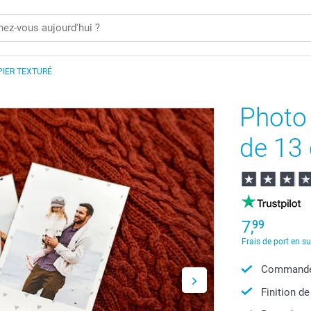
PIER TEXTURÉ
Photo 
de 13 
7,
99
Frais de port en s
Commandez
Finition de