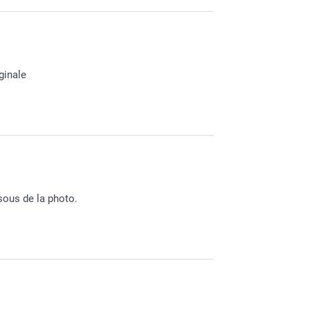
ginale
 plaisir d'apprendre votre satisfaction.
 satisfaction :-)
sous de la photo.