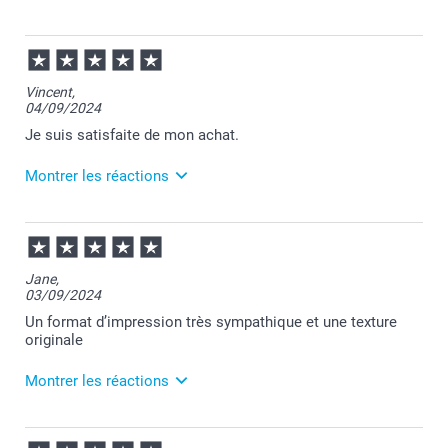
27/02/2026
10:32
Merci Virginie pour votre commande et pour votre
Vincent,
recommandation.
04/09/2024
Je vous souhaite une agréable journée.
Cordialement,
Je suis satisfaite de mon achat.
Florence@smartphoto
Montrer les réactions
05/09/2024
10:51
Bonjour Sabrina,
Jane,
03/09/2024
Je vous remercie pour votre commande.
Au plaisir de vous retrouver sur Smartphoto! C'est un
Un format d’impression très sympathique et une texture
plaisir d'apprendre votre satisfaction.
originale
Passez une belle journée!
Cordialement,
Montrer les réactions
Florence@smartphoto
10/09/2024