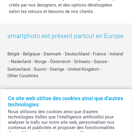
créés par nos designers, et des options développées
selon les retours et besoins de nos clients.
smartphoto est présent partout en Europe
:
België
-
Belgique
-
Danmark
-
Deutschland
-
France
-
Ireland
-
Nederland
-
Norge
-
Österreich
-
Schweiz
-
Suisse
-
Switzerland
-
Suomi
-
Sverige
-
United Kingdom
-
Other Countries
Tous les prix sont en EURO (€), TVA incluse et hors frais de port.
Ce site web utilise des cookies ainsi que d'autres
technologies
Nous utilisons des cookies ainsi que d'autres
technologies (telles que l'intelligence artificielle) pour
© smartphoto group. Tous droits réservés
analyser le trafic sur notre site web, personnaliser nos
smartphoto group SA.
Siège social : Kwatrechtsteenweg 160, 9230 Wetteren, Belgique
contenus et publicités et proposer des fonctionnalités
Numéro de TVA BE 0405.706.755