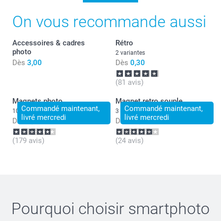
Je suis ravie de savoir que tout soit conforme à vos
On vous recommande aussi
attentes à chacune de vos commandes :-)
Je vous souhaite une bonne journée.
Accessoires & cadres
Rétro
Julie@Smartphoto
photo
2 variantes
Dès
3,00
Dès
0,30
(81 avis)
Magnets photo
Magnet retro souple
Commandé maintenant,
Commandé maintenant,
10+ variantes
3 variantes
livré mercredi
livré mercredi
Dès
8,99
Dès
21,99
(179 avis)
(24 avis)
Pourquoi choisir
smartphoto