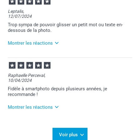
13:19
Merci Jane pour ce chouette commentaire!
Leptalis,
12/07/2024
Je suis ravie de savoir que votre produit vous
apporte satisfaction :-)
Trop sympa de pouvoir glisser un petit mot ou texte en-
dessous de la photo.
Revenez nous voir bientôt.
Montrer les réactions
Bien à vous,
Julie@Smartphoto
15/07/2024
13:41
Merci pour ce précieux commentaire !
Raphaelle Perceval,
10/04/2024
En effet, nous faisons le maximum pour être au top
:)
Fidèle à smartphoto depuis plusieurs années, je
recommande !
A bientôt,
Julie@Smartphoto
Montrer les réactions
11/04/2024
09:24
Merci Raphaelle pour ce chouette commentaire!
Voir plus