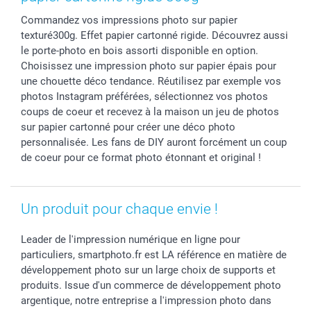
Cadres photo & accessoires déco
Communion
Vie privée
smartfriends
Commandez vos impressions photo sur papier
Dénicheur d'idées cadeau
Baptême
Gestion des cookies
Livraison
texturé300g. Effet papier cartonné rigide. Découvrez aussi
Toussaint
Tarifs
Modes de paiement
le porte-photo en bois assorti disponible en option.
Rentrée des classes
Partenariats & Influence
Grandes quantités
Choisissez une impression photo sur papier épais pour
Saint-Valentin
Investisseurs
Statut de ma commande
une chouette déco tendance. Réutilisez par exemple vos
photos Instagram préférées, sélectionnez vos photos
Vacances
coups de coeur et recevez à la maison un jeu de photos
sur papier cartonné pour créer une déco photo
personnalisée. Les fans de DIY auront forcément un coup
de coeur pour ce format photo étonnant et original !
Un produit pour chaque envie !
Leader de l'impression numérique en ligne pour
particuliers, smartphoto.fr est LA référence en matière de
développement photo sur un large choix de supports et
produits. Issue d'un commerce de développement photo
argentique, notre entreprise a l'impression photo dans