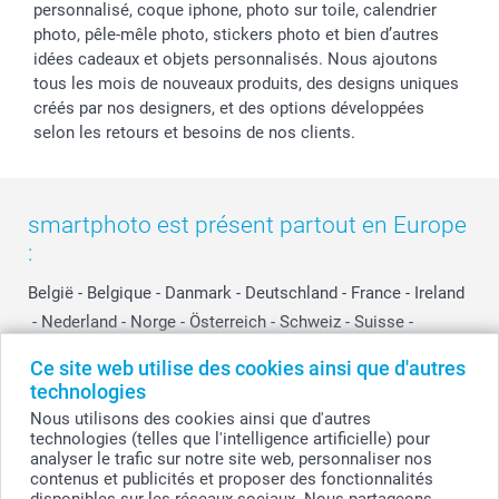
personnalisé, coque iphone, photo sur toile, calendrier
photo, pêle-mêle photo, stickers photo et bien d’autres
idées cadeaux et objets personnalisés. Nous ajoutons
tous les mois de nouveaux produits, des designs uniques
créés par nos designers, et des options développées
selon les retours et besoins de nos clients.
smartphoto est présent partout en Europe
:
België
-
Belgique
-
Danmark
-
Deutschland
-
France
-
Ireland
-
Nederland
-
Norge
-
Österreich
-
Schweiz
-
Suisse
-
Switzerland
-
Suomi
-
Sverige
-
United Kingdom
-
Ce site web utilise des cookies ainsi que d'autres
Other Countries
technologies
Nous utilisons des cookies ainsi que d'autres
technologies (telles que l'intelligence artificielle) pour
Tous les prix sont en EURO (€), TVA incluse et hors frais de port.
analyser le trafic sur notre site web, personnaliser nos
contenus et publicités et proposer des fonctionnalités