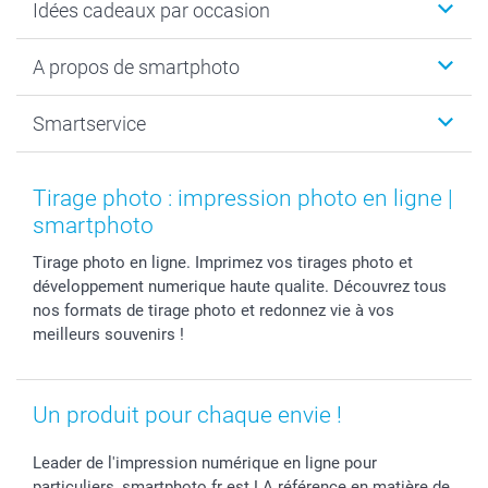
Idées cadeaux par occasion
Calendrier photo & Agenda photo
Livre photo
Noël
A propos de smartphoto
Tirage photo & agrandissement
Anniversaire
Photo sur toile, Poster & Pêle-mêle
Mariage
A propos de smartphoto
Smartservice
Faire-part & Cartes
Naissance & baptême
Plan du site
MyNameBook
Fin d'études
Conditions générales
Contact
Coques smartphone
Fête des Mères
Droit de rétraction
Aide
Tirage photo : impression photo en ligne |
Stickers & Etiquettes
Fête des Pères
Plaintes
smartbonus
smartphoto
Cadres photo & accessoires déco
Communion
Vie privée
smartfriends
Tirage photo en ligne. Imprimez vos tirages photo et
Dénicheur d'idées cadeau
Baptême
Gestion des cookies
Livraison
développement numerique haute qualite. Découvrez tous
Toussaint
Tarifs
Modes de paiement
nos formats de tirage photo et redonnez vie à vos
Rentrée des classes
Partenariats & Influence
Grandes quantités
meilleurs souvenirs !
Saint-Valentin
Investisseurs
Statut de ma commande
Vacances
Un produit pour chaque envie !
Leader de l'impression numérique en ligne pour
particuliers, smartphoto.fr est LA référence en matière de