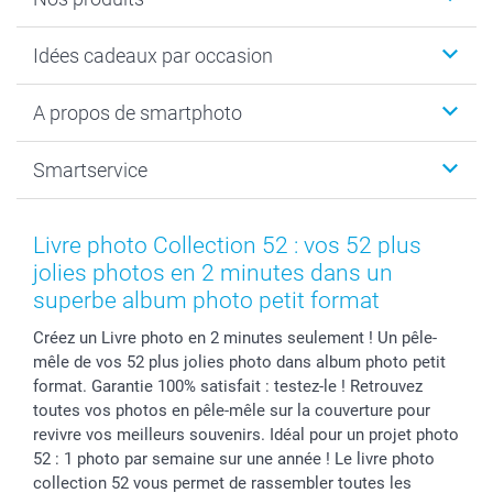
Cadeaux photo
Idées cadeaux par occasion
Calendrier photo & Agenda photo
Livre photo
Noël
A propos de smartphoto
Tirage photo & agrandissement
Anniversaire
Photo sur toile, Poster & Pêle-mêle
Mariage
A propos de smartphoto
Smartservice
Faire-part & Cartes
Naissance & baptême
Plan du site
MyNameBook
Fin d'études
Conditions générales
Contact
Coques smartphone
Fête des Mères
Droit de rétraction
Aide
Livre photo Collection 52 : vos 52 plus
Stickers & Etiquettes
Fête des Pères
Plaintes
smartbonus
jolies photos en 2 minutes dans un
Cadres photo & accessoires déco
Communion
Vie privée
smartfriends
superbe album photo petit format
Dénicheur d'idées cadeau
Baptême
Gestion des cookies
Livraison
Créez un Livre photo en 2 minutes seulement ! Un pêle-
Toussaint
Tarifs
Modes de paiement
mêle de vos 52 plus jolies photo dans album photo petit
Rentrée des classes
Partenariats & Influence
Grandes quantités
format. Garantie 100% satisfait : testez-le ! Retrouvez
Saint-Valentin
Investisseurs
Statut de ma commande
toutes vos photos en pêle-mêle sur la couverture pour
revivre vos meilleurs souvenirs. Idéal pour un projet photo
Vacances
52 : 1 photo par semaine sur une année ! Le livre photo
collection 52 vous permet de rassembler toutes les