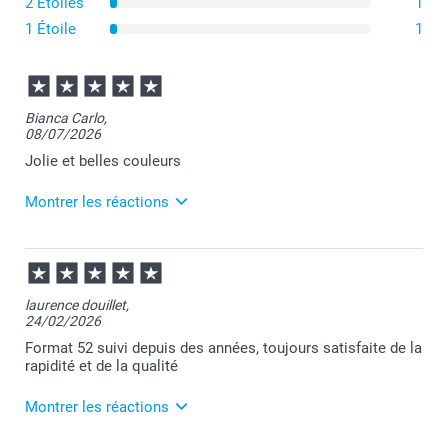
2 Étoiles
1
1 Étoile
1
Bianca Carlo,
08/07/2026
Jolie et belles couleurs
Montrer les réactions
09/07/2026
07:18
Bonjour Bianca,
laurence douillet,
24/02/2026
Merci pour votre commande et je suis ravie
d'apprendre que vous appréciez votre album.
Format 52 suivi depuis des années, toujours satisfaite de la
Je reste à votre écoute et je vous souhaite une belle
rapidité et de la qualité
journée.
Cordialement,
Montrer les réactions
Florence@smartphoto