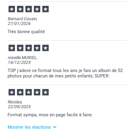
26/02/2026
10:53
Bonjour Laurence,
Bernard Cousin,
27/01/2026
Je vous remercie pour votre commande et je suis
ravie d'apprendre votre satisfaction continue avec le
Très bonne qualité
Format 52 au fil des ans.
Je vous remercie sincèrement pour votre fidélité et
votre appréciation.
Passez une belle journée.
Cordialement,
mireille MURIEL,
Florence@smartphoto
14/12/2025
TOP j'adore ce format tous les ans je fais un album de 52
photos pour chacun de mes petits enfants; SUPER
Nicolas,
22/09/2025
Format sympa, mise en page facile à faire.
Montrer les réactions