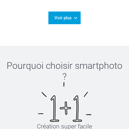
23/09/2025
10:09
Merci Nicolas!
Voir plus
Nous sommes extrêmement heureux d'apprendre
que vous avez eu une belle expérience avec nous 🙂
Bien cordialement,
Julie@Smartphoto
Pourquoi choisir
smartphoto
?
Création super facile