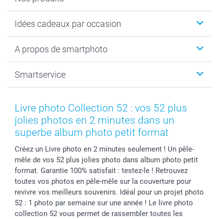
Cadeaux photo
Idées cadeaux par occasion
Calendrier photo & Agenda photo
Livre photo
Noël
A propos de smartphoto
Tirage photo & agrandissement
Anniversaire
Photo sur toile, Poster & Pêle-mêle
Mariage
A propos de smartphoto
Smartservice
Faire-part & Cartes
Naissance & baptême
Plan du site
MyNameBook
Fin d'études
Conditions générales
Contact
Coques smartphone
Fête des Mères
Droit de rétraction
Aide
Livre photo Collection 52 : vos 52 plus
Stickers & Etiquettes
Fête des Pères
Plaintes
smartbonus
jolies photos en 2 minutes dans un
Cadres photo & accessoires déco
Communion
Vie privée
smartfriends
superbe album photo petit format
Dénicheur d'idées cadeau
Baptême
Gestion des cookies
Livraison
Créez un Livre photo en 2 minutes seulement ! Un pêle-
Toussaint
Tarifs
Modes de paiement
mêle de vos 52 plus jolies photo dans album photo petit
Rentrée des classes
Partenariats & Influence
Grandes quantités
format. Garantie 100% satisfait : testez-le ! Retrouvez
Saint-Valentin
Investisseurs
Statut de ma commande
toutes vos photos en pêle-mêle sur la couverture pour
revivre vos meilleurs souvenirs. Idéal pour un projet photo
Vacances
52 : 1 photo par semaine sur une année ! Le livre photo
collection 52 vous permet de rassembler toutes les