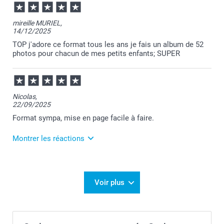
votre appréciation.
Passez une belle journée.
Cordialement,
mireille MURIEL,
Florence@smartphoto
14/12/2025
TOP j'adore ce format tous les ans je fais un album de 52
photos pour chacun de mes petits enfants; SUPER
Nicolas,
22/09/2025
Format sympa, mise en page facile à faire.
Montrer les réactions
23/09/2025
10:09
Merci Nicolas!
Voir plus
Nous sommes extrêmement heureux d'apprendre
que vous avez eu une belle expérience avec nous 🙂