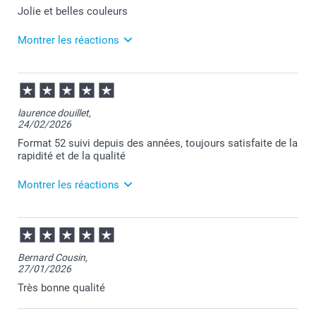
Jolie et belles couleurs
Montrer les réactions
09/07/2026
07:18
Bonjour Bianca,
laurence douillet,
24/02/2026
Merci pour votre commande et je suis ravie
d'apprendre que vous appréciez votre album.
Format 52 suivi depuis des années, toujours satisfaite de la
Je reste à votre écoute et je vous souhaite une belle
rapidité et de la qualité
journée.
Cordialement,
Montrer les réactions
Florence@smartphoto
26/02/2026
10:53
Bonjour Laurence,
Bernard Cousin,
27/01/2026
Je vous remercie pour votre commande et je suis
ravie d'apprendre votre satisfaction continue avec le
Très bonne qualité
Format 52 au fil des ans.
Je vous remercie sincèrement pour votre fidélité et