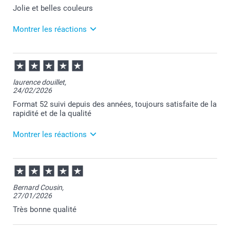
Jolie et belles couleurs
Montrer les réactions
09/07/2026
07:18
Bonjour Bianca,
laurence douillet,
24/02/2026
Merci pour votre commande et je suis ravie
d'apprendre que vous appréciez votre album.
Format 52 suivi depuis des années, toujours satisfaite de la
Je reste à votre écoute et je vous souhaite une belle
rapidité et de la qualité
journée.
Cordialement,
Montrer les réactions
Florence@smartphoto
26/02/2026
10:53
Bonjour Laurence,
Bernard Cousin,
27/01/2026
Je vous remercie pour votre commande et je suis
ravie d'apprendre votre satisfaction continue avec le
Très bonne qualité
Format 52 au fil des ans.
Je vous remercie sincèrement pour votre fidélité et