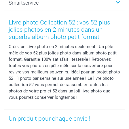
Smartservice
Faire-part & Cartes
Naissance & baptême
Plan du site
MyNameBook
Fin d'études
Conditions générales
Contact
Coques smartphone
Fête des Mères
Droit de rétraction
Aide
Livre photo Collection 52 : vos 52 plus
Stickers & Etiquettes
Fête des Pères
Plaintes
smartbonus
jolies photos en 2 minutes dans un
Cadres photo & accessoires déco
Communion
Vie privée
smartfriends
superbe album photo petit format
Dénicheur d'idées cadeau
Baptême
Gestion des cookies
Livraison
Créez un Livre photo en 2 minutes seulement ! Un pêle-
Toussaint
Tarifs
Modes de paiement
mêle de vos 52 plus jolies photo dans album photo petit
Rentrée des classes
Partenariats & Influence
Grandes quantités
format. Garantie 100% satisfait : testez-le ! Retrouvez
Saint-Valentin
Investisseurs
Statut de ma commande
toutes vos photos en pêle-mêle sur la couverture pour
revivre vos meilleurs souvenirs. Idéal pour un projet photo
Vacances
52 : 1 photo par semaine sur une année ! Le livre photo
collection 52 vous permet de rassembler toutes les
photos de votre projet 52 dans un joli livre photo que
vous pourrez conserver longtemps !
Un produit pour chaque envie !