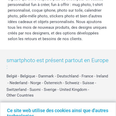
personnalisé fun à créer, fun à offrir : mug photo, t-shirt
personnalisé, coque iphone, photo sur toile, calendrier
photo, pêle-mêle photo, stickers photo et bien d’autres
idées cadeaux et objets personnalisés. Nous ajoutons
tous les mois de nouveaux produits, des designs uniques
créés par nos designers, et des options développées
selon les retours et besoins de nos clients.
smartphoto est présent partout en Europe
:
België
-
Belgique
-
Danmark
-
Deutschland
-
France
-
Ireland
-
Nederland
-
Norge
-
Österreich
-
Schweiz
-
Suisse
-
Switzerland
-
Suomi
-
Sverige
-
United Kingdom
-
Other Countries
Ce site web utilise des cookies ainsi que d'autres
Tous les prix sont en EURO (€), TVA incluse et hors frais de port.
technologies