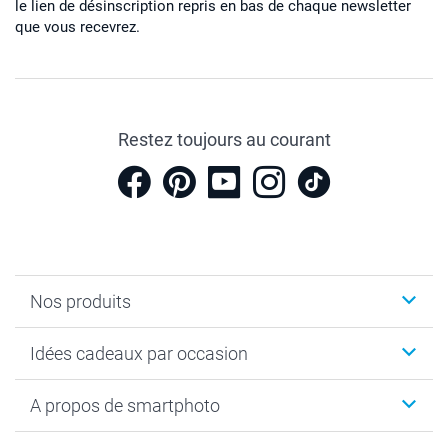
le lien de désinscription repris en bas de chaque newsletter
que vous recevrez.
Restez toujours au courant
Nos produits
Cadeaux photo
Idées cadeaux par occasion
Calendrier photo & Agenda photo
Livre photo
Noël
A propos de smartphoto
Tirage photo & agrandissement
Anniversaire
Photo sur toile, Poster & Pêle-mêle
Mariage
A propos de smartphoto