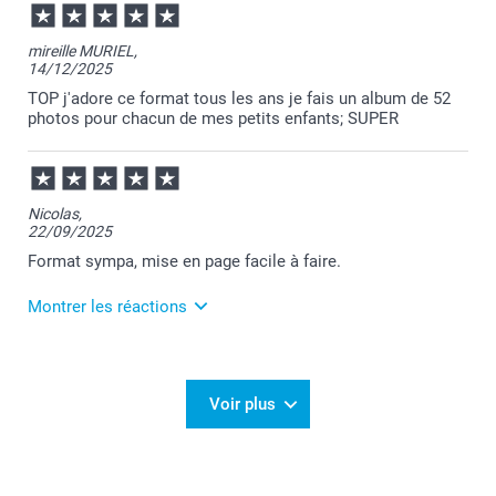
votre appréciation.
Passez une belle journée.
Cordialement,
mireille MURIEL,
Florence@smartphoto
14/12/2025
TOP j'adore ce format tous les ans je fais un album de 52
photos pour chacun de mes petits enfants; SUPER
Nicolas,
22/09/2025
Format sympa, mise en page facile à faire.
Montrer les réactions
23/09/2025
10:09
Merci Nicolas!
Voir plus
Nous sommes extrêmement heureux d'apprendre
que vous avez eu une belle expérience avec nous 🙂