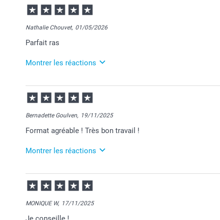
Nathalie Chouvet,
01/05/2026
Parfait ras
Montrer les réactions
13/05/2026
08:11
Merci pour votre commande Nathalie et je suis heur
Passez une belle journée.
Bernadette Goulven,
19/11/2025
Cordialement,
Format agréable ! Très bon travail !
Florence@smartphoto
Montrer les réactions
20/11/2025
08:59
Merci Bernadette pour ce chouette commentaire!
MONIQUE W,
17/11/2025
Je suis ravie de savoir que votre produit vous apporte
Je conseille !