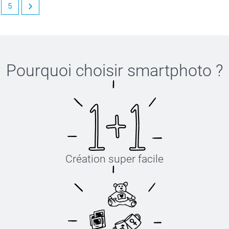
5
f pour votre album Collection.
oir vos précieux souvenirs quand l'envie vous
Pourquoi choisir
smartphoto
?
Création super facile