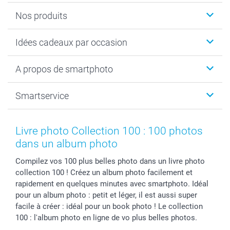
Nos produits
Cadeaux photo
Idées cadeaux par occasion
Calendrier photo & Agenda photo
Livre photo
Noël
A propos de smartphoto
Tirage photo & agrandissement
Anniversaire
Photo sur toile, Poster & Pêle-mêle
Mariage
A propos de smartphoto
Smartservice
Faire-part & Cartes
Naissance & baptême
Plan du site
MyNameBook
Fin d'études
Conditions générales
Contact
Coques smartphone
Fête des Mères
Droit de rétraction
Aide
Livre photo Collection 100 : 100 photos
Stickers & Etiquettes
Fête des Pères
Plaintes
smartbonus
dans un album photo
Cadres photo & accessoires déco
Communion
Vie privée
smartfriends
Compilez vos 100 plus belles photo dans un livre photo
Dénicheur d'idées cadeau
Baptême
Gestion des cookies
Livraison
collection 100 ! Créez un album photo facilement et
Toussaint
Tarifs
Modes de paiement
rapidement en quelques minutes avec smartphoto. Idéal
Rentrée des classes
Partenariats & Influence
Grandes quantités
pour un album photo : petit et léger, il est aussi super
Saint-Valentin
Investisseurs
Statut de ma commande
facile à créer : idéal pour un book photo ! Le collection
100 : l'album photo en ligne de vo plus belles photos.
Vacances