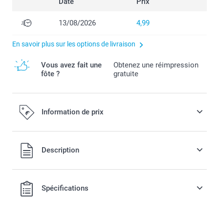
Date
Prix
13/08/2026
4,99
En savoir plus sur les options de livraison
Vous avez fait une
Obtenez une réimpression
fôte ?
gratuite
Information de prix
Tous les prix sont en EURO (€), TVA incluse et hors frais de
Description
port.
Spécifications