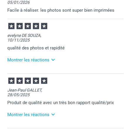
05/01/2026
Facile à réaliser. les photos sont super bien imprimées
evelyne DE SOUZA,
10/11/2025
qualité des photos et rapidité
Montrer les réactions
13/11/2025
07:24
Merci Evelyne pour votre commande et pour votre
Jean-Paul GALLET,
chouette commentaire.
28/05/2025
Je suis heureuse d'apprendre votre satisfaction.
Passez une agréable journée.
Produit de qualité avec un très bon rapport qualité/prix
Cordialement,
Florence@smartphoto
Montrer les réactions
28/05/2025