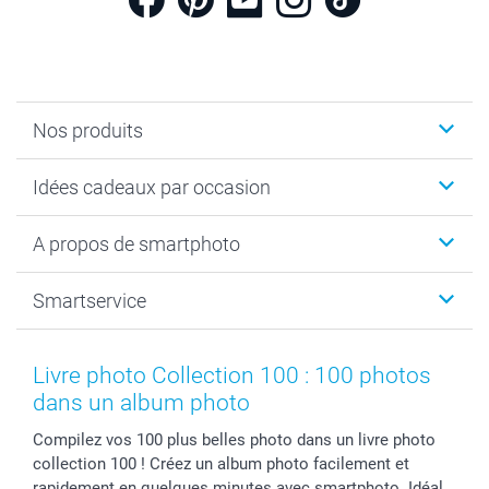
Nos produits
Cadeaux photo
Idées cadeaux par occasion
Calendrier photo & Agenda photo
Livre photo
Noël
A propos de smartphoto
Tirage photo & agrandissement
Anniversaire
Photo sur toile, Poster & Pêle-mêle
Mariage
A propos de smartphoto
Smartservice
Faire-part & Cartes
Naissance & baptême
Plan du site
MyNameBook
Fin d'études
Conditions générales
Contact
Coques smartphone
Fête des Mères
Droit de rétraction
Aide
Livre photo Collection 100 : 100 photos
Stickers & Etiquettes
Fête des Pères
Plaintes
smartbonus
dans un album photo
Cadres photo & accessoires déco
Communion
Vie privée
smartfriends
Compilez vos 100 plus belles photo dans un livre photo
Dénicheur d'idées cadeau
Baptême
Gestion des cookies
Livraison
collection 100 ! Créez un album photo facilement et
Toussaint
Tarifs
Modes de paiement
rapidement en quelques minutes avec smartphoto. Idéal