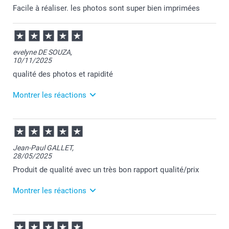
Facile à réaliser. les photos sont super bien imprimées
evelyne DE SOUZA,
10/11/2025
qualité des photos et rapidité
Montrer les réactions
13/11/2025
07:24
Merci Evelyne pour votre commande et pour votre
Jean-Paul GALLET,
chouette commentaire.
28/05/2025
Je suis heureuse d'apprendre votre satisfaction.
Passez une agréable journée.
Produit de qualité avec un très bon rapport qualité/prix
Cordialement,
Florence@smartphoto
Montrer les réactions
28/05/2025
11:58