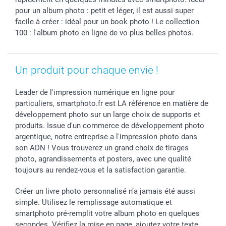
Rentrée des classes
Partenariats & Influence
Grandes quantités
pour un album photo : petit et léger, il est aussi super
Saint-Valentin
Investisseurs
Statut de ma commande
facile à créer : idéal pour un book photo ! Le collection
100 : l'album photo en ligne de vo plus belles photos.
Vacances
Un produit pour chaque envie !
Leader de l'impression numérique en ligne pour
particuliers, smartphoto.fr est LA référence en matière de
développement photo sur un large choix de supports et
produits. Issue d'un commerce de développement photo
argentique, notre entreprise a l'impression photo dans
son ADN ! Vous trouverez un grand choix de tirages
photo, agrandissements et posters, avec une qualité
toujours au rendez-vous et la satisfaction garantie.
Créer un livre photo personnalisé n’a jamais été aussi
simple. Utilisez le remplissage automatique et
smartphoto pré-remplit votre album photo en quelques
secondes. Vérifiez la mise en page, ajoutez votre texte,