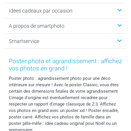
Cadeaux photo
Idées cadeaux par occasion
Calendrier photo & Agenda photo
Livre photo
Noël
A propos de smartphoto
Tirage photo & agrandissement
Anniversaire
Photo sur toile, Poster & Pêle-mêle
Mariage
A propos de smartphoto
Smartservice
Faire-part & Cartes
Naissance & baptême
Plan du site
MyNameBook
Fin d'études
Conditions générales
Contact
Coques smartphone
Fête des Mères
Droit de rétraction
Aide
Poster photo et agrandissement : affichez
Stickers & Etiquettes
Fête des Pères
Plaintes
smartbonus
vos photos en grand !
Cadres photo & accessoires déco
Communion
Vie privée
smartfriends
Poster photo : agrandissement photo pour une déco
Dénicheur d'idées cadeau
Baptême
Gestion des cookies
Livraison
intérieure sur mesure ! Avec le poster Classic, vous êtes
Toussaint
Tarifs
Modes de paiement
certain des dimensions finales de votre agrandissement.
Rentrée des classes
Partenariats & Influence
Grandes quantités
L'image d'origine est éventuellement recadrée pour
Saint-Valentin
Investisseurs
Statut de ma commande
respecter un rapport d'image classique de 2:3. Affichez
vos photos en grand avec un poster xxl ! Poster encadré,
Vacances
poster carré. Affichez vos photos de famille dans un
poster pêle-mêle : idée cadeau original pour Noël ou un
anniversaire.