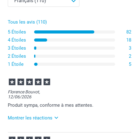
Tous les avis (110)
Quel est le format exact + la finition de mes posters
5 Étoiles
82
photo Classic ?
4 Étoiles
18
produits
3 Étoiles
3
2 Étoiles
2
1 Étoile
5
Florence Bouvot,
12/06/2026
Produit sympa, conforme à mes attentes.
Montrer les réactions
18/06/2026