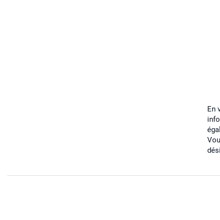
En 
inf
éga
Vou
dés