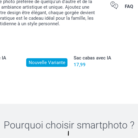
re photo préférée de quelqu'un d'autre et de la
Tous les prix s
FAQ
e ambiance artistique et unique. Ajoutez une
otre design être élégant, chaque gorgée devient
atique est le cadeau idéal pour la famille, les
idienne à un style personnel.
 IA
Sac cabas avec IA
Nouvelle Variante
17,99
Pourquoi choisir
smartphoto
?