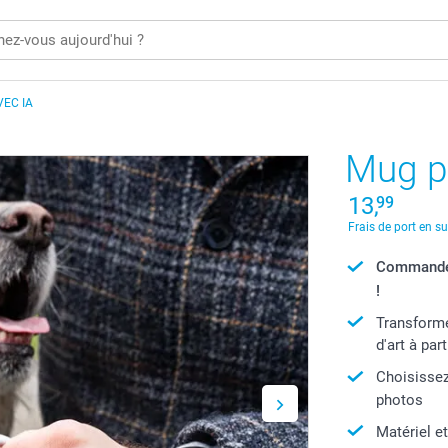
EC IA
Mug p
13,
99
Frais de port en s
Commandé 
!
Transforme
d'art à par
Choisissez
photos
Matériel et