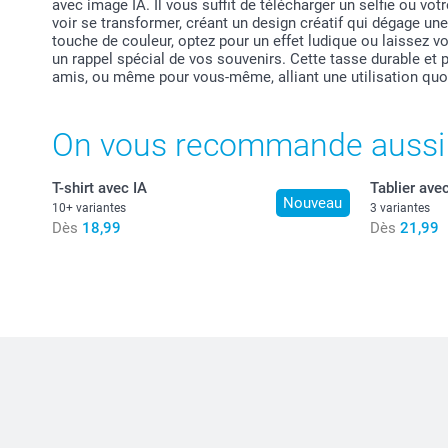
avec image IA. Il vous suffit de télécharger un selfie ou vot
voir se transformer, créant un design créatif qui dégage un
touche de couleur, optez pour un effet ludique ou laissez v
un rappel spécial de vos souvenirs. Cette tasse durable et pr
amis, ou même pour vous-même, alliant une utilisation quot
On vous recommande aussi
T-shirt avec IA
Tablier avec
Nouveau
10+ variantes
3 variantes
Dès
18,99
Dès
21,99