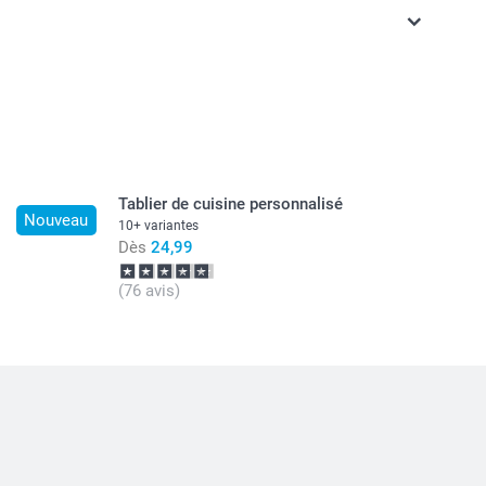
ont en EURO (€), TVA incluse et hors frais de port.
Tablier de cuisine personnalisé
Nouveau
10+ variantes
Dès
24,99
(76 avis)