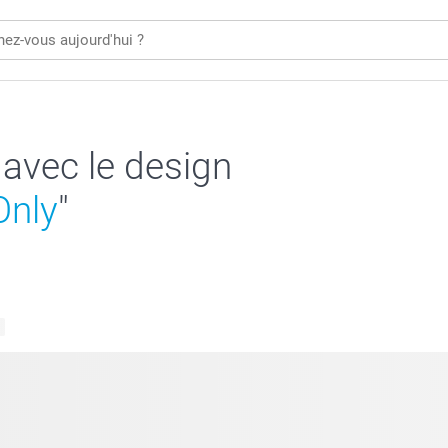
 avec le design
Only
"
s