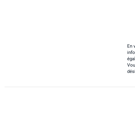
En 
inf
éga
Vou
dés