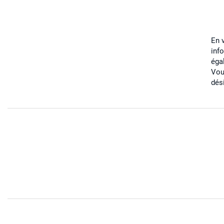
En 
inf
éga
Vou
dés