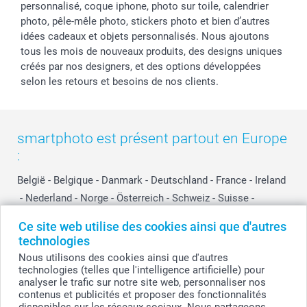
personnalisé, coque iphone, photo sur toile, calendrier
photo, pêle-mêle photo, stickers photo et bien d’autres
idées cadeaux et objets personnalisés. Nous ajoutons
tous les mois de nouveaux produits, des designs uniques
créés par nos designers, et des options développées
selon les retours et besoins de nos clients.
smartphoto est présent partout en Europe
:
België
-
Belgique
-
Danmark
-
Deutschland
-
France
-
Ireland
-
Nederland
-
Norge
-
Österreich
-
Schweiz
-
Suisse
-
Switzerland
-
Suomi
-
Sverige
-
United Kingdom
-
Ce site web utilise des cookies ainsi que d'autres
Other Countries
technologies
Nous utilisons des cookies ainsi que d'autres
technologies (telles que l'intelligence artificielle) pour
Tous les prix sont en EURO (€), TVA incluse et hors frais de port.
analyser le trafic sur notre site web, personnaliser nos
contenus et publicités et proposer des fonctionnalités