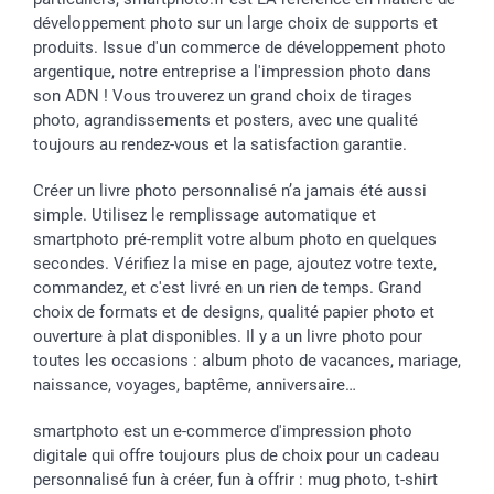
Dénicheur d'idées cadeau
Baptême
Gestion des cookies
Livraison
développement photo sur un large choix de supports et
Toussaint
Tarifs
Modes de paiement
produits. Issue d'un commerce de développement photo
Rentrée des classes
Partenariats & Influence
Grandes quantités
argentique, notre entreprise a l'impression photo dans
Saint-Valentin
Investisseurs
Statut de ma commande
son ADN ! Vous trouverez un grand choix de tirages
Vacances
photo, agrandissements et posters, avec une qualité
toujours au rendez-vous et la satisfaction garantie.
Créer un livre photo personnalisé n’a jamais été aussi
simple. Utilisez le remplissage automatique et
smartphoto pré-remplit votre album photo en quelques
secondes. Vérifiez la mise en page, ajoutez votre texte,
commandez, et c'est livré en un rien de temps. Grand
choix de formats et de designs, qualité papier photo et
ouverture à plat disponibles. Il y a un livre photo pour
toutes les occasions : album photo de vacances, mariage,
naissance, voyages, baptême, anniversaire…
smartphoto est un e-commerce d'impression photo
digitale qui offre toujours plus de choix pour un cadeau
personnalisé fun à créer, fun à offrir : mug photo, t-shirt