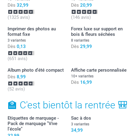
Dès
32,99
Dès
20,99
(1325 avis)
(146 avis)
Imprimer des photos au
Forex luxe sur support en
format fixe
bois & fleurs séchées
3 variantes
8 variantes
Dès
0,13
Dès
29,99
(651 avis)
Album photo d'été compact
Affiche carte personnalisée
Dès
8,99
10+ variantes
Dès
16,99
(52 avis)
🏫 C'est bientôt la rentrée 🎒
Etiquettes de marquage -
Sac à dos
Pack de marquage "Vive
3 variantes
l'école"
34,99
32,99