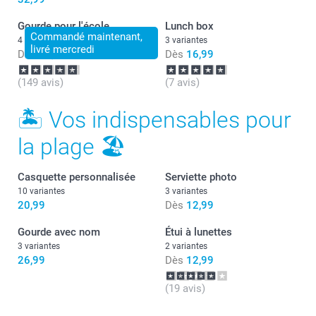
Gourde pour l'école
Lunch box
Commandé maintenant,
4 variantes
3 variantes
livré mercredi
Dès
24,99
Dès
16,99
(149 avis)
(7 avis)
🏝 Vos indispensables pour
la plage 🏖
Casquette personnalisée
Serviette photo
10 variantes
3 variantes
20,99
Dès
12,99
Gourde avec nom
Étui à lunettes
3 variantes
2 variantes
26,99
Dès
12,99
(19 avis)