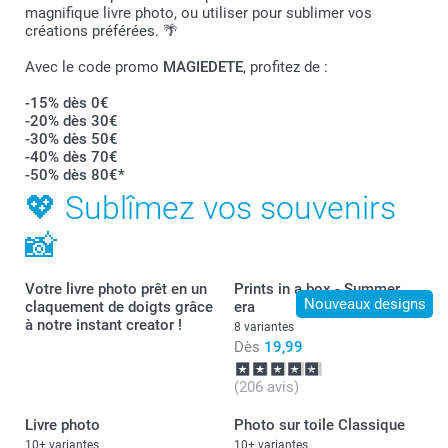
magnifique livre photo, ou utiliser pour sublimer vos
créations préférées. 🌴
Avec le code promo
MAGIEDETE
, profitez de :
-15% dès 0€
-20% dès 30€
-30% dès 50€
-40% dès 70€
-50% dès 80€*
💖 Sublîmez vos souvenirs
📸
Votre livre photo prêt en un
Prints in a box - Summer
Nouveaux designs
claquement de doigts grâce
era
à notre instant creator !
8 variantes
Dès
19,99
(206 avis)
Livre photo
Photo sur toile Classique
10+ variantes
10+ variantes