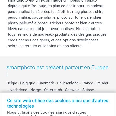
smartphoto est un e-commerce d'impression photo
digitale qui offre toujours plus de choix pour un cadeau
personnalisé fun à créer, fun à offrir : mug photo, t-shirt
personnalisé, coque iphone, photo sur toile, calendrier
photo, pêle-mêle photo, stickers photo et bien d’autres
idées cadeaux et objets personnalisés. Nous ajoutons
tous les mois de nouveaux produits, des designs uniques
créés par nos designers, et des options développées
selon les retours et besoins de nos clients.
smartphoto est présent partout en Europe
:
België
-
Belgique
-
Danmark
-
Deutschland
-
France
-
Ireland
-
Nederland
-
Norge
-
Österreich
-
Schweiz
-
Suisse
-
Switzerland
-
Suomi
-
Sverige
-
United Kingdom
-
Ce site web utilise des cookies ainsi que d'autres
Other Countries
technologies
Nous utilisons des cookies ainsi que d'autres