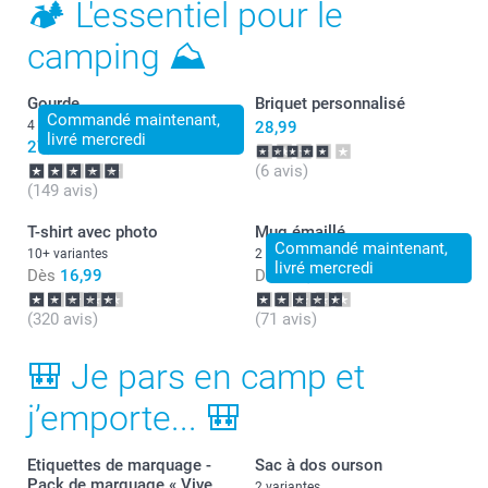
🏕 L'essentiel pour le
camping ⛰
Gourde
Briquet personnalisé
Commandé maintenant,
4 variantes
28,99
livré mercredi
27,99
(6 avis)
(149 avis)
T-shirt avec photo
Mug émaillé
Commandé maintenant,
10+ variantes
2 variantes
livré mercredi
Dès
16,99
Dès
15,99
(320 avis)
(71 avis)
🎒 Je pars en camp et
j’emporte... 🎒
Etiquettes de marquage -
Sac à dos ourson
Pack de marquage « Vive
2 variantes