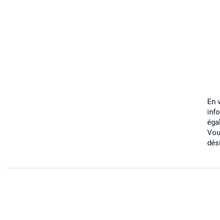
En 
inf
éga
Vou
dés