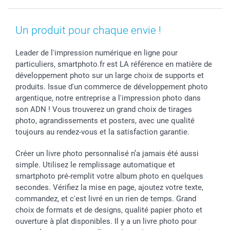
MyNameBook
Fin d'études
Conditions générales
Contact
Coques smartphone
Fête des Mères
Droit de rétraction
Aide
Un produit pour chaque envie !
Stickers & Etiquettes
Fête des Pères
Plaintes
smartbonus
Cadres photo & accessoires déco
Communion
Vie privée
smartfriends
Leader de l'impression numérique en ligne pour
particuliers, smartphoto.fr est LA référence en matière de
Dénicheur d'idées cadeau
Baptême
Gestion des cookies
Livraison
développement photo sur un large choix de supports et
Toussaint
Tarifs
Modes de paiement
produits. Issue d'un commerce de développement photo
Rentrée des classes
Partenariats & Influence
Grandes quantités
argentique, notre entreprise a l'impression photo dans
Saint-Valentin
Investisseurs
Statut de ma commande
son ADN ! Vous trouverez un grand choix de tirages
Vacances
photo, agrandissements et posters, avec une qualité
toujours au rendez-vous et la satisfaction garantie.
Créer un livre photo personnalisé n’a jamais été aussi
simple. Utilisez le remplissage automatique et
smartphoto pré-remplit votre album photo en quelques
secondes. Vérifiez la mise en page, ajoutez votre texte,
commandez, et c'est livré en un rien de temps. Grand
choix de formats et de designs, qualité papier photo et
ouverture à plat disponibles. Il y a un livre photo pour