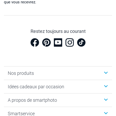
que vous recevrez.
Restez toujours au courant
Nos produits
Cadeaux photo
Idées cadeaux par occasion
Calendrier photo & Agenda photo
Livre photo
Noël
A propos de smartphoto
Tirage photo & agrandissement
Anniversaire
Photo sur toile, Poster & Pêle-mêle
Mariage
A propos de smartphoto
Smartservice
Faire-part & Cartes
Naissance & baptême
Plan du site