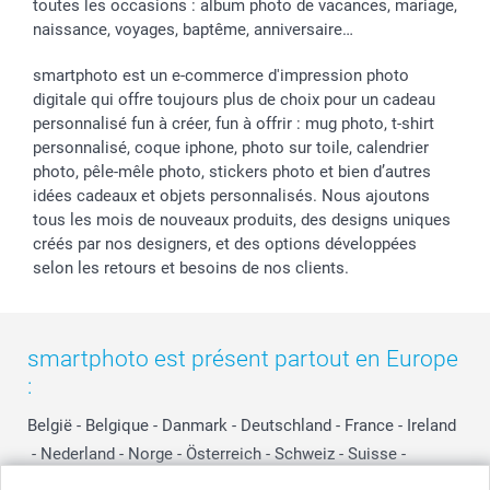
toutes les occasions : album photo de vacances, mariage,
naissance, voyages, baptême, anniversaire…
smartphoto est un e-commerce d'impression photo
digitale qui offre toujours plus de choix pour un cadeau
personnalisé fun à créer, fun à offrir : mug photo, t-shirt
personnalisé, coque iphone, photo sur toile, calendrier
photo, pêle-mêle photo, stickers photo et bien d’autres
idées cadeaux et objets personnalisés. Nous ajoutons
tous les mois de nouveaux produits, des designs uniques
créés par nos designers, et des options développées
selon les retours et besoins de nos clients.
smartphoto est présent partout en Europe
:
België
-
Belgique
-
Danmark
-
Deutschland
-
France
-
Ireland
-
Nederland
-
Norge
-
Österreich
-
Schweiz
-
Suisse
-
Switzerland
-
Suomi
-
Sverige
-
United Kingdom
-