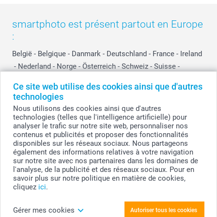
smartphoto est présent partout en Europe
:
België
-
Belgique
-
Danmark
-
Deutschland
-
France
-
Ireland
-
Nederland
-
Norge
-
Österreich
-
Schweiz
-
Suisse
-
Switzerland
-
Suomi
-
Sverige
-
United Kingdom
-
Ce site web utilise des cookies ainsi que d'autres
Other Countries
technologies
Nous utilisons des cookies ainsi que d'autres
technologies (telles que l'intelligence artificielle) pour
Tous les prix sont en EURO (€), TVA incluse et hors frais de port.
analyser le trafic sur notre site web, personnaliser nos
contenus et publicités et proposer des fonctionnalités
disponibles sur les réseaux sociaux. Nous partageons
également des informations relatives à votre navigation
sur notre site avec nos partenaires dans les domaines de
© smartphoto group. Tous droits réservés
smartphoto group SA.
l'analyse, de la publicité et des réseaux sociaux. Pour en
Siège social : Kwatrechtsteenweg 160, 9230 Wetteren, Belgique
savoir plus sur notre politique en matière de cookies,
Numéro de TVA BE 0405.706.755
cliquez
ici
.
Numéro d'entreprise 0405.706.755.
Coordonnées bancaires: IBAN BE71 2850 2711 5569 - BIC: GEBABEBB
Gérer mes cookies
Autoriser tous les cookies