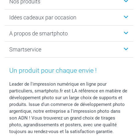
Nos produits
Cadeaux photo
Idées cadeaux par occasion
Calendrier photo & Agenda photo
Livre photo
Noël
A propos de smartphoto
Tirage photo & agrandissement
Anniversaire
Photo sur toile, Poster & Pêle-mêle
Mariage
A propos de smartphoto
Smartservice
Faire-part & Cartes
Naissance & baptême
Plan du site
MyNameBook
Fin d'études
Conditions générales
Contact
Coques smartphone
Fête des Mères
Droit de rétraction
Aide
Un produit pour chaque envie !
Stickers & Etiquettes
Fête des Pères
Plaintes
smartbonus
Cadres photo & accessoires déco
Communion
Vie privée
smartfriends
Leader de l'impression numérique en ligne pour
particuliers, smartphoto.fr est LA référence en matière de
Dénicheur d'idées cadeau
Baptême
Gestion des cookies
Livraison
développement photo sur un large choix de supports et
Toussaint
Tarifs
Modes de paiement
produits. Issue d'un commerce de développement photo
Rentrée des classes
Partenariats & Influence
Grandes quantités
argentique, notre entreprise a l'impression photo dans
Saint-Valentin
Investisseurs
Statut de ma commande
son ADN ! Vous trouverez un grand choix de tirages
Vacances
photo, agrandissements et posters, avec une qualité
toujours au rendez-vous et la satisfaction garantie.