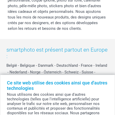
personnalisé, coque iphone, photo sur toile, calendrier
photo, pêle-mêle photo, stickers photo et bien d’autres
idées cadeaux et objets personnalisés. Nous ajoutons
tous les mois de nouveaux produits, des designs uniques
créés par nos designers, et des options développées
selon les retours et besoins de nos clients.
smartphoto est présent partout en Europe
:
België
-
Belgique
-
Danmark
-
Deutschland
-
France
-
Ireland
-
Nederland
-
Norge
-
Österreich
-
Schweiz
-
Suisse
-
Switzerland
-
Suomi
-
Sverige
-
United Kingdom
-
Ce site web utilise des cookies ainsi que d'autres
Other Countries
technologies
Nous utilisons des cookies ainsi que d'autres
technologies (telles que l'intelligence artificielle) pour
Tous les prix sont en EURO (€), TVA incluse et hors frais de port.
analyser le trafic sur notre site web, personnaliser nos
contenus et publicités et proposer des fonctionnalités
disponibles sur les réseaux sociaux. Nous partageons