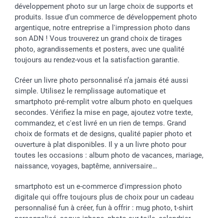
développement photo sur un large choix de supports et
Toussaint
Tarifs
Modes de paiement
produits. Issue d'un commerce de développement photo
Rentrée des classes
Partenariats & Influence
Grandes quantités
argentique, notre entreprise a l'impression photo dans
Saint-Valentin
Investisseurs
Statut de ma commande
son ADN ! Vous trouverez un grand choix de tirages
Vacances
photo, agrandissements et posters, avec une qualité
toujours au rendez-vous et la satisfaction garantie.
Créer un livre photo personnalisé n’a jamais été aussi
simple. Utilisez le remplissage automatique et
smartphoto pré-remplit votre album photo en quelques
secondes. Vérifiez la mise en page, ajoutez votre texte,
commandez, et c'est livré en un rien de temps. Grand
choix de formats et de designs, qualité papier photo et
ouverture à plat disponibles. Il y a un livre photo pour
toutes les occasions : album photo de vacances, mariage,
naissance, voyages, baptême, anniversaire…
smartphoto est un e-commerce d'impression photo
digitale qui offre toujours plus de choix pour un cadeau
personnalisé fun à créer, fun à offrir : mug photo, t-shirt