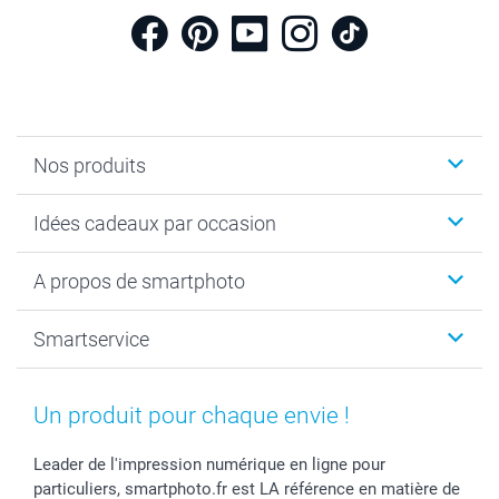
Nos produits
Cadeaux photo
Idées cadeaux par occasion
Calendrier photo & Agenda photo
Livre photo
Noël
A propos de smartphoto
Tirage photo & agrandissement
Anniversaire
Photo sur toile, Poster & Pêle-mêle
Mariage
A propos de smartphoto
Smartservice
Faire-part & Cartes
Naissance & baptême
Plan du site
MyNameBook
Fin d'études
Conditions générales
Contact
Coques smartphone
Fête des Mères
Droit de rétraction
Aide
Un produit pour chaque envie !
Stickers & Etiquettes
Fête des Pères
Plaintes
smartbonus
Cadres photo & accessoires déco
Communion
Vie privée
smartfriends
Leader de l'impression numérique en ligne pour
particuliers, smartphoto.fr est LA référence en matière de
Dénicheur d'idées cadeau
Baptême
Gestion des cookies
Livraison