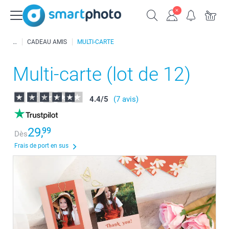
CADEAU AMIS
MULTI-CARTE
Multi-carte (lot de 12)
4.4
/
5
(7 avis)
29,
99
Dès
Frais de port en sus