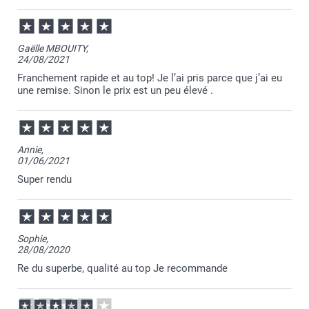
Papier scintillant 120 g
Gaëlle MBOUITY,
Blanc scintillant
24/08/2021
Argenté scintillant
Bleu scintillant
Franchement rapide et au top! Je l’ai pris parce que j’ai eu
Doré scintillant
une remise. Sinon le prix est un peu élevé .
Annie,
01/06/2021
Super rendu
Sophie,
28/08/2020
Re du superbe, qualité au top Je recommande