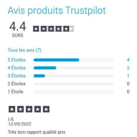
Papier mat texturé haute qualité 300 g
Avis produits Trustpilot
4.4
Choisissez une enveloppe de couleur, pour
des cartes encore plus attrayantes
SUR
5
Tous les avis (7)
Offert
Dès
5 Étoiles
4
Disponibilité et prix des options
4 Étoiles
2
3 Étoiles
1
Papier 120 g
2 Étoiles
0
1 Étoile
0
Blanc (prédéfini)
Rouge foncé
Lavande
Naturel
Lili,
Papier 160 g
12/05/2022
Blanc luxe
Très bon rapport qualité prix