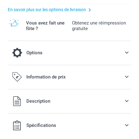
En savoir plus sur les options de livraison
Vous avez fait une
Obtenez une réimpression
fôte ?
gratuite
Options
Pour une Multi-carte encore plus festif ou
Information de prix
élégant, optez pour un papier scintillant ou
mat texturé.
Tous les prix sont en EURO (€), TVA incluse et hors frais de
Description
port.
0,30 / pièce
Disponibilité et prix des options
Spécifications
Papier scintillant haute qualité, recto verso 300 g