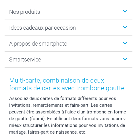
Nos produits
Cadeaux photo
Idées cadeaux par occasion
Calendrier photo & Agenda photo
Livre photo
Noël
A propos de smartphoto
Tirage photo & agrandissement
Anniversaire
Photo sur toile, Poster & Pêle-mêle
Mariage
A propos de smartphoto
Smartservice
Faire-part & Cartes
Naissance & baptême
Plan du site
MyNameBook
Fin d'études
Conditions générales
Contact
Coques smartphone
Fête des Mères
Droit de rétraction
Aide
Multi-carte, combinaison de deux
Stickers & Etiquettes
Fête des Pères
Plaintes
smartbonus
formats de cartes avec trombone goutte
Cadres photo & accessoires déco
Communion
Vie privée
smartfriends
Associez deux cartes de formats différents pour vos
Dénicheur d'idées cadeau
Baptême
Gestion des cookies
Livraison
invitations, remerciements et faire-part. Les cartes
Toussaint
Tarifs
Modes de paiement
peuvent être assemblées à l'aide d'un trombone en forme
Rentrée des classes
Partenariats & Influence
Grandes quantités
de goutte (fourni). En utilisant deux formats vous pourrez
Saint-Valentin
Investisseurs
Statut de ma commande
mieux structurer les informations pour vos invitations de
mariage, faires-part de naissance, etc.
Vacances