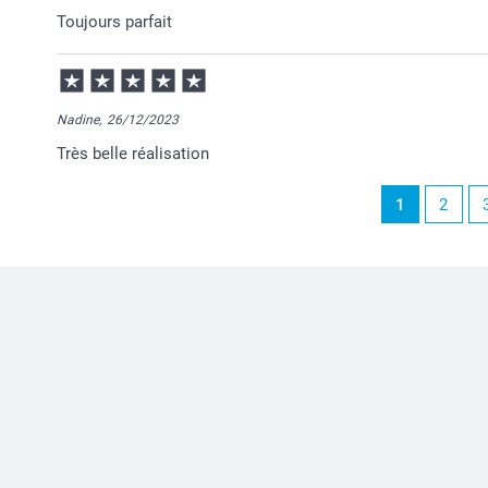
Je vous remercie pour votre commande et je suis rav
Toujours parfait
Passez une belle journée!
Cordialement,
Florence@smartphoto
Nadine,
26/12/2023
Très belle réalisation
1
2