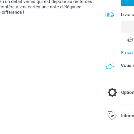
e en un détail vernis qui est déposé au recto des
l confère à vos cartes une note d’élégance
 différence !
Livrai
En savo
Vous a
Optio
Choisissez
Inform
cartes enc