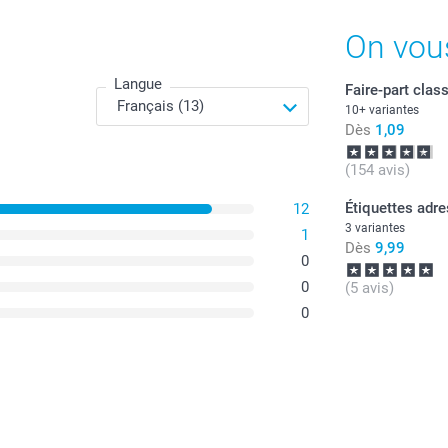
Offert
Dès
On vou
Disponibilité e
Tous les prix s
Langue
Faire-part clas
Enveloppes en 
10+ variantes
Dès
1,09
Blanc (prédéf
Quantité
Rouge foncé
(154 avis)
Lavande
Naturel
1 - 9
Étiquettes adr
12
3 variantes
1
Enveloppes en 
Dès
9,99
10 - 19
Blanc luxe
0
0
(5 avis)
20 - 29
0
Enveloppes en p
30+
Blanc scintil
Argenté scint
Bleu scintilla
Doré scintill