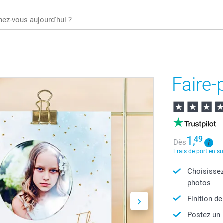
Faire-p
1,
49
Dès
Frais de port en s
Choisissez
photos
Finition de
Postez un 