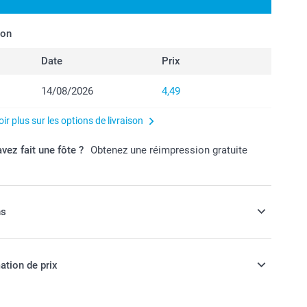
son
Date
Prix
14/08/2026
4,49
ir plus sur les options de livraison
vez fait une fôte ?
Obtenez une réimpression gratuite
ns
 une enveloppe de couleur, pour des
ation de prix
ore plus attrayantes