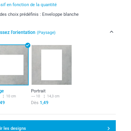
sif en fonction de la quantité
 des choix prédéfinis : Enveloppe blanche
ssez l'orientation
(Paysage)
ge
Portrait
10 cm
10
14,3 cm
,49
Dès
1,49
ir les designs