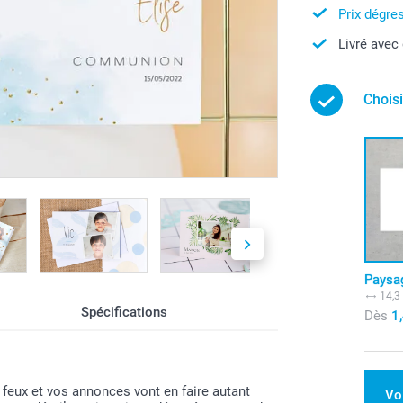
Prix dégres
Livré avec
Choisi
Paysa
14,3
Spécifications
Dès
1
e feux et vos annonces vont en faire autant
Vo