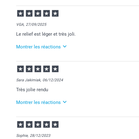
VGA,
27/09/2025
Le relief est léger et très joli.
Montrer les réactions
30/09/2025
08:42
Bonjour Véronique,
Sara Jakimiak,
06/12/2024
Merci pour votre commande et je suis heureuse que v
Très jolie rendu
Au plaisir de vous retrouver sur Smartphoto.
Passez une agréable journée.
Cordialement,
Montrer les réactions
Florence@smartphoto
16/01/2025
09:45
Bonjour Sara,
Sophie,
28/12/2023