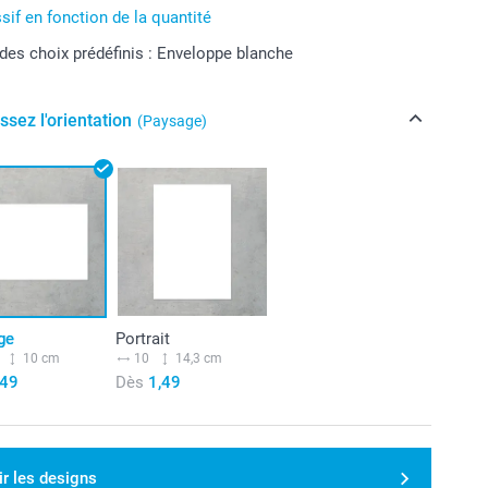
sif en fonction de la quantité
 des choix prédéfinis : Enveloppe blanche
ssez l'orientation
(Paysage)
ge
Portrait
10 cm
10
14,3 cm
,49
Dès
1,49
ir les designs