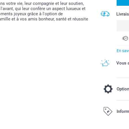
ns votre vie, leur compagnie et leur soutien,
l'avant, qui leur confère un aspect luxueux et
ments joyeux grâce à l'option de
Livrai
mille et à vos amis bonheur, santé et réussite
En savo
Vous a
Optio
Choisissez
Inform
cartes enc