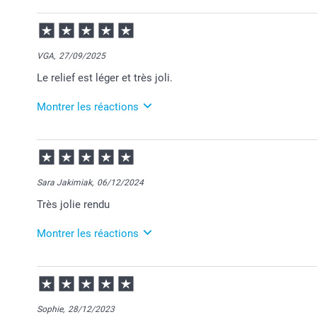
VGA,
27/09/2025
Le relief est léger et très joli.
Montrer les réactions
30/09/2025
08:42
Bonjour Véronique,
Sara Jakimiak,
06/12/2024
Merci pour votre commande et je suis heureuse que v
Très jolie rendu
Au plaisir de vous retrouver sur Smartphoto.
Passez une agréable journée.
Cordialement,
Montrer les réactions
Florence@smartphoto
16/01/2025
09:45
Bonjour Sara,
Sophie,
28/12/2023