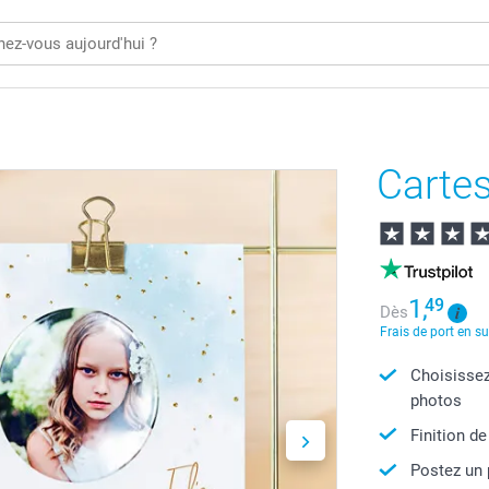
Carte
1,
49
Dès
Frais de port en s
Choisissez
photos
Finition de
Postez un 