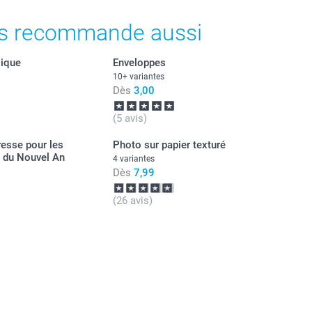
s recommande aussi
t prix des options
ont en EURO (€), TVA incluse et hors frais de port.
sique
Enveloppes
papier 120 g
10+ variantes
Dès
3,00
ini)
Prix unitaire
(5 avis)
Dès
1,89
resse pour les
Photo sur papier texturé
 du Nouvel An
4 variantes
papier 160 g
Dès
7,99
Dès
1,69
(26 avis)
Dès
1,59
apier scintillant 120 g
Dès
1,49
lant
illant
nt
ant