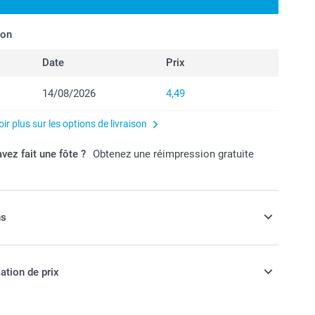
son
Date
Prix
14/08/2026
4,49
ir plus sur les options de livraison
vez fait une fôte ?
Obtenez une réimpression gratuite
ns
 une enveloppe de couleur, pour des
ation de prix
ore plus attrayantes