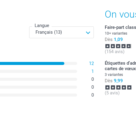
Offert
Dès
On vou
Disponibilité e
Tous les prix s
Langue
Faire-part clas
Enveloppes en 
10+ variantes
Dès
1,09
Blanc (prédéf
Quantité
Rouge foncé
(154 avis)
Lavande
Naturel
1 - 9
Étiquettes d'ad
12
cartes de vœux
1
Enveloppes en 
3 variantes
10 - 19
Blanc luxe
0
Dès
9,99
0
20 - 29
(5 avis)
0
Enveloppes en p
30+
Blanc scintil
Argenté scint
Bleu scintilla
Doré scintill