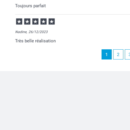
Je vous remercie pour votre commande et je suis rav
Toujours parfait
Passez une belle journée!
Cordialement,
Florence@smartphoto
Nadine,
26/12/2023
Très belle réalisation
1
2