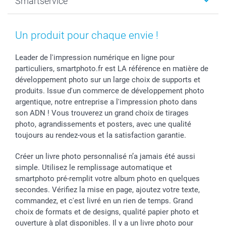
Smartservice
Faire-part & Cartes
Naissance & baptême
Plan du site
MyNameBook
Fin d'études
Conditions générales
Contact
Coques smartphone
Fête des Mères
Droit de rétraction
Aide
Un produit pour chaque envie !
Stickers & Etiquettes
Fête des Pères
Plaintes
smartbonus
Cadres photo & accessoires déco
Communion
Vie privée
smartfriends
Leader de l'impression numérique en ligne pour
particuliers, smartphoto.fr est LA référence en matière de
Dénicheur d'idées cadeau
Baptême
Gestion des cookies
Livraison
développement photo sur un large choix de supports et
Toussaint
Tarifs
Modes de paiement
produits. Issue d'un commerce de développement photo
Rentrée des classes
Partenariats & Influence
Grandes quantités
argentique, notre entreprise a l'impression photo dans
Saint-Valentin
Investisseurs
Statut de ma commande
son ADN ! Vous trouverez un grand choix de tirages
Vacances
photo, agrandissements et posters, avec une qualité
toujours au rendez-vous et la satisfaction garantie.
Créer un livre photo personnalisé n’a jamais été aussi
simple. Utilisez le remplissage automatique et
smartphoto pré-remplit votre album photo en quelques
secondes. Vérifiez la mise en page, ajoutez votre texte,
commandez, et c'est livré en un rien de temps. Grand
choix de formats et de designs, qualité papier photo et
ouverture à plat disponibles. Il y a un livre photo pour