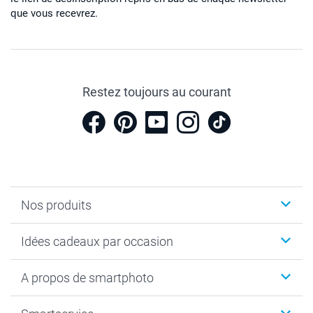
que vous recevrez.
Restez toujours au courant
Nos produits
Cadeaux photo
Idées cadeaux par occasion
Calendrier photo & Agenda photo
Livre photo
Noël
A propos de smartphoto
Tirage photo & agrandissement
Anniversaire
Photo sur toile, Poster & Pêle-mêle
Mariage
A propos de smartphoto