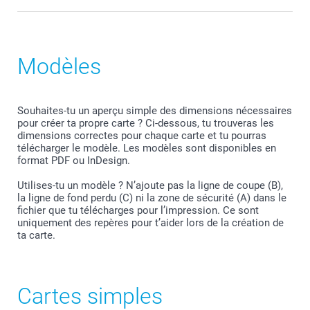
Modèles
Cadre orange à l'intérieur de la zone sûre
Le modèle et la marque de l’appareil photo sont-ils
Souhaites-tu un aperçu simple des dimensions nécessaires
indiqués dans les données EXIF ? Nous considérons
pour créer ta propre carte ? Ci-dessous, tu trouveras les
alors que votre photo a déjà été retouchée de manière
dimensions correctes pour chaque carte et tu pourras
professionnelle et nous n’appliquons aucune
télécharger le modèle. Les modèles sont disponibles en
amélioration supplémentaire.
format PDF ou InDesign.
Fichier photo fourni
Avez-vous retouché votre photo dans Photoshop ou un
autre logiciel de retouche ? Dans 99% des cas, ces
Utilises-tu un modèle ? N’ajoute pas la ligne de coupe (B),
informations sont automatiquement enregistrées dans
la ligne de fond perdu (C) ni la zone de sécurité (A) dans le
les données EXIF. Dans ce cas également, nous laissons
fichier que tu télécharges pour l’impression. Ce sont
votre image inchangée.
uniquement des repères pour t’aider lors de la création de
Le modèle et la marque de l’appareil photo ne figurent
ta carte.
pas dans les données EXIF ? Nous améliorons alors
automatiquement votre photo — à condition que
l’amélioration d’image soit activée dans votre compte.
Cartes simples