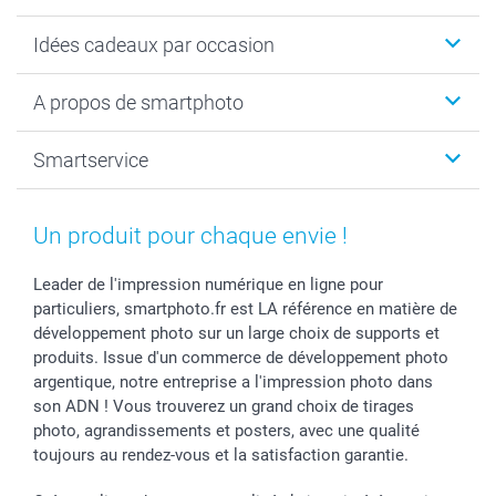
Cadeaux photo
Idées cadeaux par occasion
Calendrier photo & Agenda photo
Livre photo
Noël
A propos de smartphoto
Tirage photo & agrandissement
Anniversaire
Photo sur toile, Poster & Pêle-mêle
Mariage
A propos de smartphoto
Smartservice
Faire-part & Cartes
Naissance & baptême
Plan du site
MyNameBook
Fin d'études
Conditions générales
Contact
Coques smartphone
Fête des Mères
Droit de rétraction
Aide
Un produit pour chaque envie !
Stickers & Etiquettes
Fête des Pères
Plaintes
smartbonus
Cadres photo & accessoires déco
Communion
Vie privée
smartfriends
Leader de l'impression numérique en ligne pour
particuliers, smartphoto.fr est LA référence en matière de
Dénicheur d'idées cadeau
Baptême
Gestion des cookies
Livraison
développement photo sur un large choix de supports et
Toussaint
Tarifs
Modes de paiement
produits. Issue d'un commerce de développement photo
Rentrée des classes
Partenariats & Influence
Grandes quantités
argentique, notre entreprise a l'impression photo dans
Saint-Valentin
Investisseurs
Statut de ma commande
son ADN ! Vous trouverez un grand choix de tirages
Vacances
photo, agrandissements et posters, avec une qualité
toujours au rendez-vous et la satisfaction garantie.