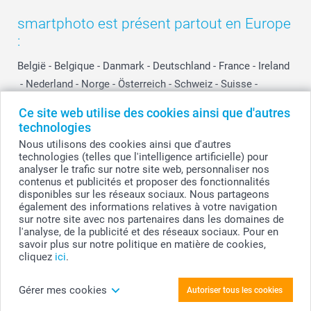
smartphoto est présent partout en Europe
:
België
-
Belgique
-
Danmark
-
Deutschland
-
France
-
Ireland
-
Nederland
-
Norge
-
Österreich
-
Schweiz
-
Suisse
-
Switzerland
-
Suomi
-
Sverige
-
United Kingdom
-
Ce site web utilise des cookies ainsi que d'autres
Other Countries
technologies
Nous utilisons des cookies ainsi que d'autres
technologies (telles que l'intelligence artificielle) pour
Tous les prix sont en EURO (€), TVA incluse et hors frais de port.
analyser le trafic sur notre site web, personnaliser nos
contenus et publicités et proposer des fonctionnalités
disponibles sur les réseaux sociaux. Nous partageons
également des informations relatives à votre navigation
sur notre site avec nos partenaires dans les domaines de
© smartphoto group. Tous droits réservés
smartphoto group SA.
l'analyse, de la publicité et des réseaux sociaux. Pour en
Siège social : Kwatrechtsteenweg 160, 9230 Wetteren, Belgique
savoir plus sur notre politique en matière de cookies,
Numéro de TVA BE 0405.706.755
cliquez
ici
.
Numéro d'entreprise 0405.706.755.
Coordonnées bancaires: IBAN BE71 2850 2711 5569 - BIC: GEBABEBB
Gérer mes cookies
Autoriser tous les cookies