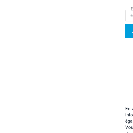
E
En 
inf
éga
Vou