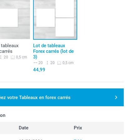
 tableaux
Lot de tableaux
carrés
Forex carrés (lot de
3)
20
0,5 cm
20
20
0,5 cm
44,99
éez votre Tableaux en forex carrés
son
Date
Prix