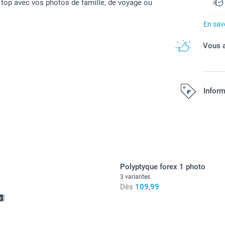
u top avec vos photos de famille, de voyage ou
En savo
Vous a
Inform
Tous les prix s
Polyptyque forex 1 photo
3 variantes
Dès
109,99