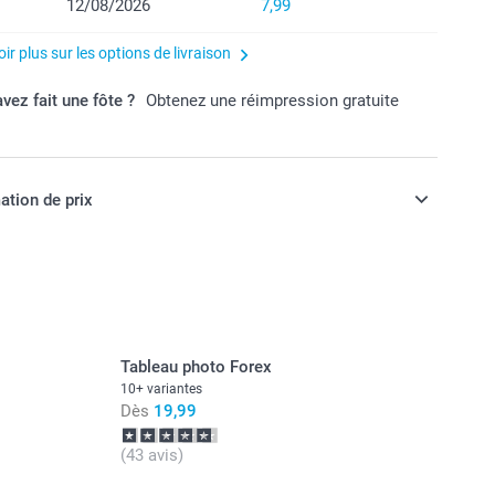
12/08/2026
7,99
ir plus sur les options de livraison
vez fait une fôte ?
Obtenez une réimpression gratuite
ation de prix
ont en EURO (€), TVA incluse et hors frais de port.
Tableau photo Forex
10+ variantes
Dès
19,99
(43 avis)