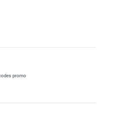
 vos si belles photos.
s codes promo
e, nous tentons toujours de trouver le bon
frira une belle réduction, profitez-en!