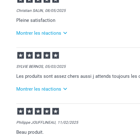
Christian SALIN,
08/05/2025
Pleine satisfaction
Montrer les réactions
09/05/2025
07:53
Merci Christian pour vos chouettes commentaires!
C'est toujours un plaisir d'imprimer sur nos produits
SYLVIE BERNOS,
05/03/2025
Passez une agréable journée.
Les produits sont assez chers aussi j attends toujours le
Cordialement,
Florence@smartphoto
Montrer les réactions
06/03/2025
07:56
Bonjour Sylvie,
Philippe JOUFFLINEAU,
11/02/2025
Merci pour votre commande.
Beau produit.
Chaque mois nous proposons une offre promotionnell
équilibre prix/qualité et le code promotionnel vous of