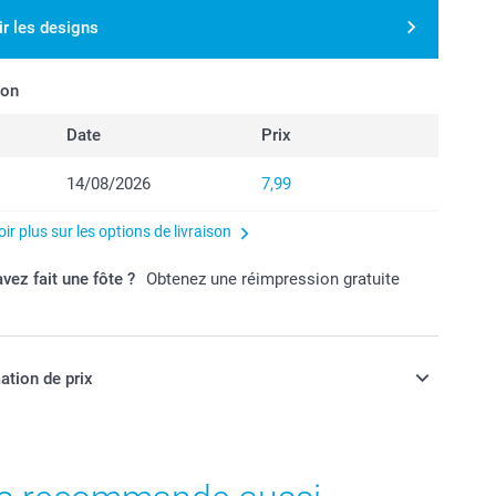
ir les designs
son
Date
Prix
14/08/2026
7,99
ir plus sur les options de livraison
vez fait une fôte ?
Obtenez une réimpression gratuite
ation de prix
ont en EURO (€), TVA incluse et hors frais de port.