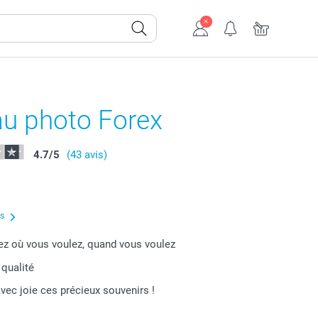
au photo Forex
4.7
/
5
(43 avis)
us
 où vous voulez, quand vous voulez
 qualité
vec joie ces précieux souvenirs !