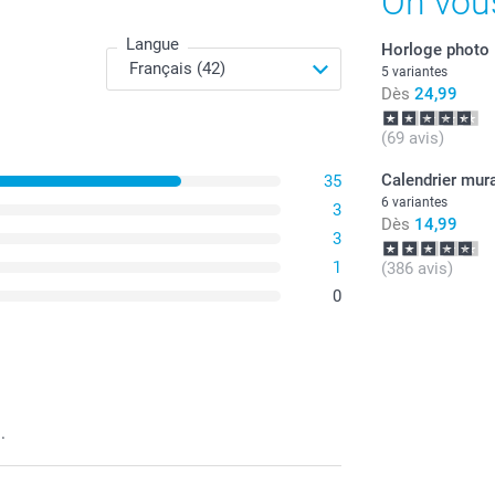
On vou
Langue
Horloge photo
5 variantes
Dès
24,99
(69 avis)
Calendrier mur
35
6 variantes
3
Dès
14,99
3
1
(386 avis)
0
.