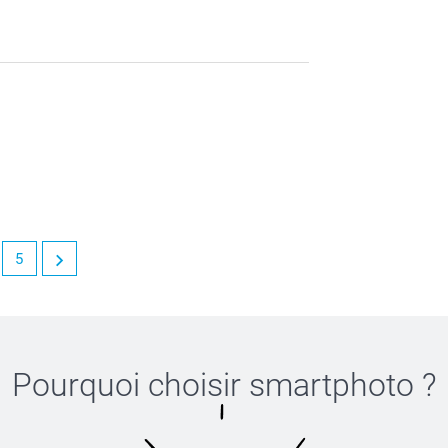
sommes ravis d 'apprendre que notre travail
5
ie d'apprendre que vous soyez satisfaite de
Pourquoi choisir
smartphoto
?