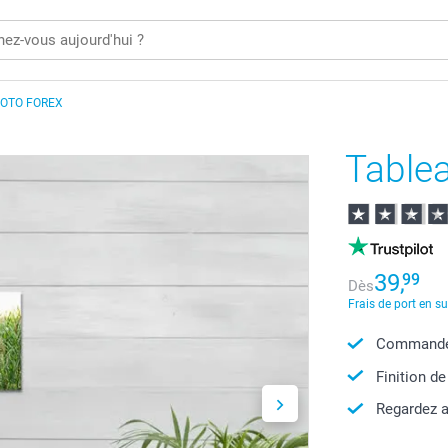
OTO FOREX
Table
39,
99
Dès
Frais de port en s
Commandez
Finition de
Regardez a