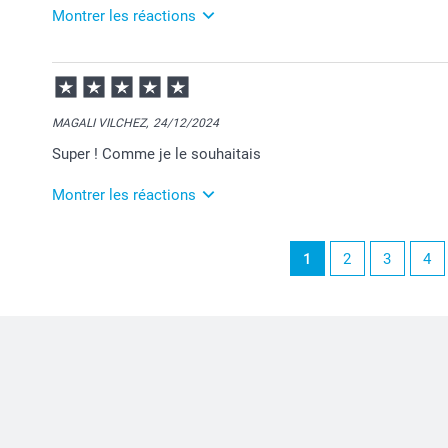
Passez une belle journée.
Montrer les réactions
Cordialement,
Florence@smartphoto
13/02/2025
13:03
Merci pour votre super commentaire Philippe. Nous 
vous plaise.
MAGALI VILCHEZ,
24/12/2024
Toujours à votre écoute,
Super ! Comme je le souhaitais
Laila@Smartphoto
Montrer les réactions
04/02/2025
1
2
3
4
12:30
Bonjour Magali,
Je vous remercie pour votre commande et je suis rav
votre tableau.
Je vous souhaite une belle journée.
Cordialement,
Florence@smartphoto