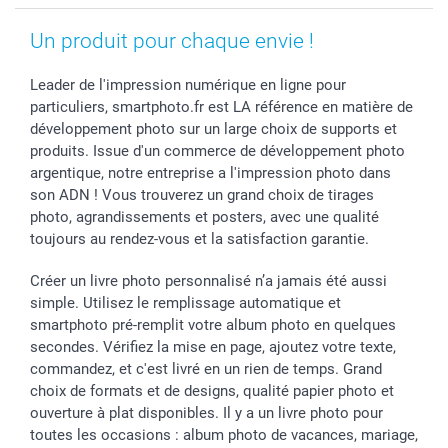
Rentrée des classes
Partenariats & Influence
Grandes quantités
Saint-Valentin
Investisseurs
Statut de ma commande
Un produit pour chaque envie !
Vacances
Leader de l'impression numérique en ligne pour
particuliers, smartphoto.fr est LA référence en matière de
développement photo sur un large choix de supports et
produits. Issue d'un commerce de développement photo
argentique, notre entreprise a l'impression photo dans
son ADN ! Vous trouverez un grand choix de tirages
photo, agrandissements et posters, avec une qualité
toujours au rendez-vous et la satisfaction garantie.
Créer un livre photo personnalisé n’a jamais été aussi
simple. Utilisez le remplissage automatique et
smartphoto pré-remplit votre album photo en quelques
secondes. Vérifiez la mise en page, ajoutez votre texte,
commandez, et c'est livré en un rien de temps. Grand
choix de formats et de designs, qualité papier photo et
ouverture à plat disponibles. Il y a un livre photo pour
toutes les occasions : album photo de vacances, mariage,