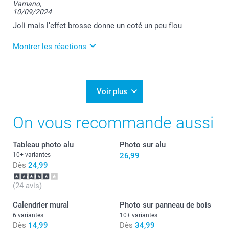
Vamano,
10/09/2024
Joli mais l’effet brosse donne un coté un peu flou
Montrer les réactions
11/09/2024
11:09
Bonjour Marc,
Voir plus
Je vous remercie pour votre commande et je suis
On vous recommande aussi
désolée que vous ne soyez pas totalement satisfait
de votre tableau alu brossé.
Je vous ai envoyé un mail privé afin de voir cela
Tableau photo alu
Photo sur alu
ensemble.
10+ variantes
26,99
Je reste à votre disposition et je vous souhaite une
Dès
24,99
bonne journée.
Cordialement,
(24 avis)
Florence@smartphoto
Calendrier mural
Photo sur panneau de bois
6 variantes
10+ variantes
Dès
14,99
Dès
34,99