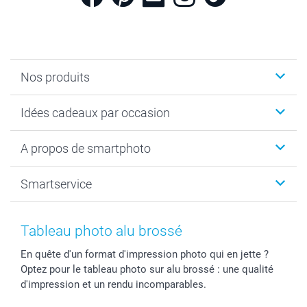
Nos produits
Cadeaux photo
Idées cadeaux par occasion
Calendrier photo & Agenda photo
Livre photo
Noël
A propos de smartphoto
Tirage photo & agrandissement
Anniversaire
Photo sur toile, Poster & Pêle-mêle
Mariage
A propos de smartphoto
Smartservice
Faire-part & Cartes
Naissance & baptême
Plan du site
MyNameBook
Fin d'études
Conditions générales
Contact
Coques smartphone
Fête des Mères
Droit de rétraction
Aide
Tableau photo alu brossé
Stickers & Etiquettes
Fête des Pères
Plaintes
smartbonus
En quête d'un format d'impression photo qui en jette ?
Cadres photo & accessoires déco
Communion
Vie privée
smartfriends
Optez pour le tableau photo sur alu brossé : une qualité
Dénicheur d'idées cadeau
Baptême
Gestion des cookies
Livraison
d'impression et un rendu incomparables.
Toussaint
Tarifs
Modes de paiement