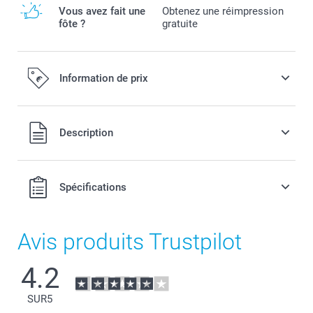
Vous avez fait une
Obtenez une réimpression
fôte ?
gratuite
Information de prix
Tous les prix sont en EURO (€), TVA incluse et hors frais de
Description
port.
Spécifications
Avis produits Trustpilot
4.2
SUR
5