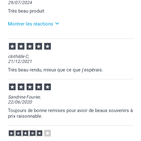
29/07/2024
Je vous remercie pour votre commande et je suis
ravie que votre tableau soit conforme à vos
Très beau produit
attentes!
Je vous souhaite une belle journée.
Montrer les réactions
Cordialement,
Florence@smartphoto
30/07/2024
10:55
Bonjour Stéphanie,
clothilde C,
C'est un plaisir d'apprendre votre satisfaction.
21/12/2021
Au plaisir de vous retrouver sur Smartphoto pour de
nouvelles créations.
Très beau rendu, mieux que ce que j'espérais.
Passez une bonne journée.
Cordialement,
Florence@smartphoto
Sandrine Fourier,
22/06/2020
Toujours de bonne remises pour avoir de beaux souvenirs à
prix raisonnable.