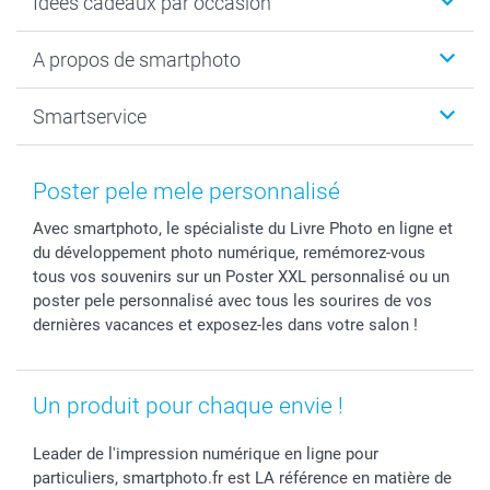
Idées cadeaux par occasion
Calendrier photo & Agenda photo
Livre photo
Noël
A propos de smartphoto
Tirage photo & agrandissement
Anniversaire
Photo sur toile, Poster & Pêle-mêle
Mariage
A propos de smartphoto
Smartservice
Faire-part & Cartes
Naissance & baptême
Plan du site
MyNameBook
Fin d'études
Conditions générales
Contact
Coques smartphone
Fête des Mères
Droit de rétraction
Aide
Poster pele mele personnalisé
Stickers & Etiquettes
Fête des Pères
Plaintes
smartbonus
Avec smartphoto, le spécialiste du Livre Photo en ligne et
Cadres photo & accessoires déco
Communion
Vie privée
smartfriends
du développement photo numérique, remémorez-vous
Dénicheur d'idées cadeau
Baptême
Gestion des cookies
Livraison
tous vos souvenirs sur un Poster XXL personnalisé ou un
Toussaint
Tarifs
Modes de paiement
poster pele personnalisé avec tous les sourires de vos
Rentrée des classes
Partenariats & Influence
Grandes quantités
dernières vacances et exposez-les dans votre salon !
Saint-Valentin
Investisseurs
Statut de ma commande
Vacances
Un produit pour chaque envie !
Leader de l'impression numérique en ligne pour
particuliers, smartphoto.fr est LA référence en matière de