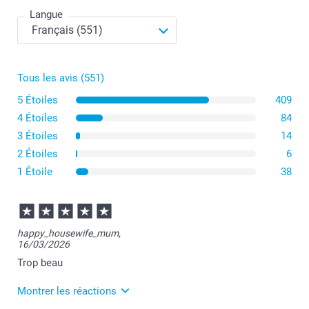
photo?
Langue
Tous les avis (551)
5 Étoiles
409
4 Étoiles
84
3 Étoiles
14
2 Étoiles
6
1 Étoile
38
happy_housewife_mum,
16/03/2026
Trop beau
Montrer les réactions