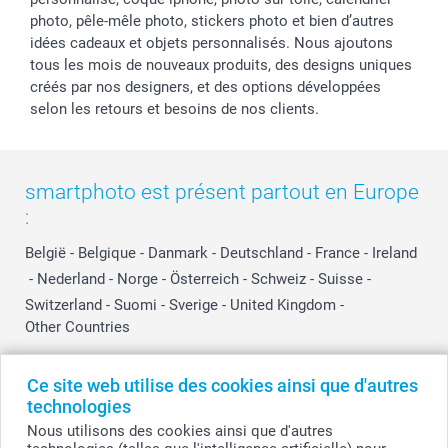
photo, pêle-mêle photo, stickers photo et bien d’autres
idées cadeaux et objets personnalisés. Nous ajoutons
tous les mois de nouveaux produits, des designs uniques
créés par nos designers, et des options développées
selon les retours et besoins de nos clients.
smartphoto est présent partout en Europe
:
België
-
Belgique
-
Danmark
-
Deutschland
-
France
-
Ireland
-
Nederland
-
Norge
-
Österreich
-
Schweiz
-
Suisse
-
Switzerland
-
Suomi
-
Sverige
-
United Kingdom
-
Other Countries
Ce site web utilise des cookies ainsi que d'autres
Tous les prix sont en EURO (€), TVA incluse et hors frais de port.
technologies
Nous utilisons des cookies ainsi que d'autres