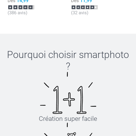
Dès
14,99
Dès
11,99
(386 avis)
(32 avis)
Pourquoi choisir
smartphoto
?
Création super facile