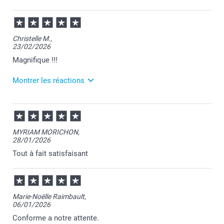
17/03/2026
09:04
Ravie d'apprendre que vous appréciez votre pêle-
Christelle M.,
mêle Nelly.
23/02/2026
Votre satisfaction est notre plus belle récompense.
Passez une bonne journée.
Magnifique !!!
Cordialement,
Florence@smartphoto
Montrer les réactions
26/02/2026
10:55
Merci Christelle pour votre commande et pour votre
MYRIAM MORICHON,
chouette commentaire.
28/01/2026
Au plaisir de vous retrouver sur Smartphoto.
Passez une agréable journée.
Tout à fait satisfaisant
Cordialement,
Florence@smartphoto
Marie-Noëlle Raimbault,
06/01/2026
Conforme a notre attente.