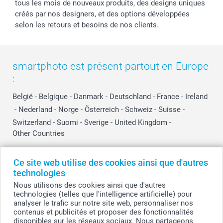
tous les mois de nouveaux produits, des designs uniques
créés par nos designers, et des options développées
selon les retours et besoins de nos clients.
smartphoto est présent partout en Europe
:
België
-
Belgique
-
Danmark
-
Deutschland
-
France
-
Ireland
-
Nederland
-
Norge
-
Österreich
-
Schweiz
-
Suisse
-
Switzerland
-
Suomi
-
Sverige
-
United Kingdom
-
Other Countries
Ce site web utilise des cookies ainsi que d'autres
Tous les prix sont en EURO (€), TVA incluse et hors frais de port.
technologies
Nous utilisons des cookies ainsi que d'autres
technologies (telles que l'intelligence artificielle) pour
analyser le trafic sur notre site web, personnaliser nos
© smartphoto group. Tous droits réservés
contenus et publicités et proposer des fonctionnalités
smartphoto group SA.
Siège social : Kwatrechtsteenweg 160, 9230 Wetteren, Belgique
disponibles sur les réseaux sociaux. Nous partageons