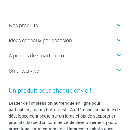
Nos produits
Cadeaux photo
Idées cadeaux par occasion
Calendrier photo & Agenda photo
Livre photo
Noël
A propos de smartphoto
Tirage photo & agrandissement
Anniversaire
Photo sur toile, Poster & Pêle-mêle
Mariage
A propos de smartphoto
Smartservice
Faire-part & Cartes
Naissance & baptême
Plan du site
MyNameBook
Fin d'études
Conditions générales
Contact
Coques smartphone
Fête des Mères
Droit de rétraction
Aide
Un produit pour chaque envie !
Stickers & Etiquettes
Fête des Pères
Plaintes
smartbonus
Cadres photo & accessoires déco
Communion
Vie privée
smartfriends
Leader de l'impression numérique en ligne pour
particuliers, smartphoto.fr est LA référence en matière de
Dénicheur d'idées cadeau
Baptême
Gestion des cookies
Livraison
développement photo sur un large choix de supports et
Toussaint
Tarifs
Modes de paiement
produits. Issue d'un commerce de développement photo
Rentrée des classes
Partenariats & Influence
Grandes quantités
argentique, notre entreprise a l'impression photo dans