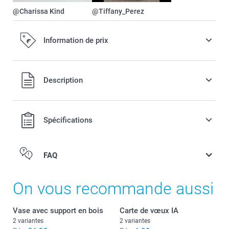
@Charissa Kind
@Tiffany_Perez
Information de prix
Tous les prix sont en EURO (€), TVA incluse et hors frais de
Description
port.
Spécifications
FAQ
On vous recommande aussi
Quel est le format exact de mon poster ?
Vase avec support en bois
Carte de vœux IA
2 variantes
2 variantes