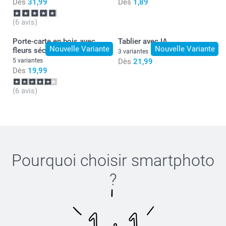
Dès
31,99
Dès
1,89
(6 avis)
Porte-carte en bois avec
Tablier avec IA
Nouvelle Variante
Nouvelle Variante
fleurs séchées
3 variantes
5 variantes
Dès
21,99
Dès
19,99
(6 avis)
Pourquoi choisir
smartphoto
?