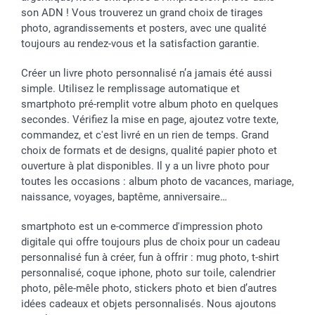
Saint-Valentin
Investisseurs
Statut de ma commande
son ADN ! Vous trouverez un grand choix de tirages
Vacances
photo, agrandissements et posters, avec une qualité
toujours au rendez-vous et la satisfaction garantie.
Créer un livre photo personnalisé n’a jamais été aussi
simple. Utilisez le remplissage automatique et
smartphoto pré-remplit votre album photo en quelques
secondes. Vérifiez la mise en page, ajoutez votre texte,
commandez, et c'est livré en un rien de temps. Grand
choix de formats et de designs, qualité papier photo et
ouverture à plat disponibles. Il y a un livre photo pour
toutes les occasions : album photo de vacances, mariage,
naissance, voyages, baptême, anniversaire…
smartphoto est un e-commerce d'impression photo
digitale qui offre toujours plus de choix pour un cadeau
personnalisé fun à créer, fun à offrir : mug photo, t-shirt
personnalisé, coque iphone, photo sur toile, calendrier
photo, pêle-mêle photo, stickers photo et bien d’autres
idées cadeaux et objets personnalisés. Nous ajoutons