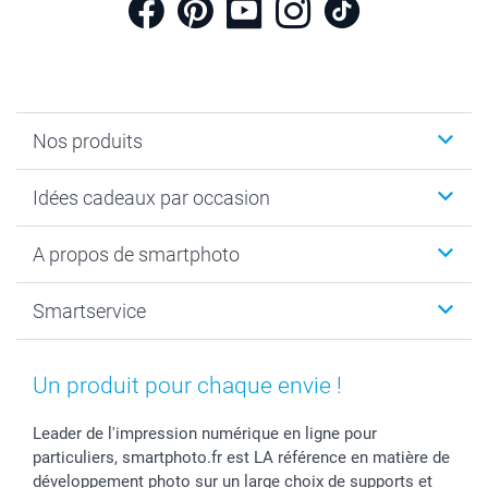
Nos produits
Cadeaux photo
Idées cadeaux par occasion
Calendrier photo & Agenda photo
Livre photo
Noël
A propos de smartphoto
Tirage photo & agrandissement
Anniversaire
Photo sur toile, Poster & Pêle-mêle
Mariage
A propos de smartphoto
Smartservice
Faire-part & Cartes
Naissance & baptême
Plan du site
MyNameBook
Fin d'études
Conditions générales
Contact
Coques smartphone
Fête des Mères
Droit de rétraction
Aide
Un produit pour chaque envie !
Stickers & Etiquettes
Fête des Pères
Plaintes
smartbonus
Cadres photo & accessoires déco
Communion
Vie privée
smartfriends
Leader de l'impression numérique en ligne pour
particuliers, smartphoto.fr est LA référence en matière de
Dénicheur d'idées cadeau
Baptême
Gestion des cookies
Livraison
développement photo sur un large choix de supports et