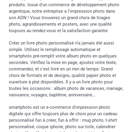
Toussaint
Tarifs
Modes de paiement
produits. Issue d'un commerce de développement photo
Rentrée des classes
Partenariats & Influence
Grandes quantités
argentique, notre entreprise a l'impression photo dans
Saint-Valentin
Investisseurs
Statut de ma commande
son ADN ! Vous trouverez un grand choix de tirages
Vacances
photo, agrandissements et posters, avec une qualité
toujours au rendez-vous et la satisfaction garantie.
Créer un livre photo personnalisé n’a jamais été aussi
simple. Utilisez le remplissage automatique et
smartphoto pré-remplit votre album photo en quelques
secondes. Vérifiez la mise en page, ajoutez votre texte,
commandez, et c'est livré en un rien de temps. Grand
choix de formats et de designs, qualité papier photo et
ouverture à plat disponibles. Il y a un livre photo pour
toutes les occasions : album photo de vacances, mariage,
naissance, voyages, baptême, anniversaire…
smartphoto est un e-commerce d'impression photo
digitale qui offre toujours plus de choix pour un cadeau
personnalisé fun à créer, fun à offrir : mug photo, t-shirt
personnalisé, coque iphone, photo sur toile, calendrier