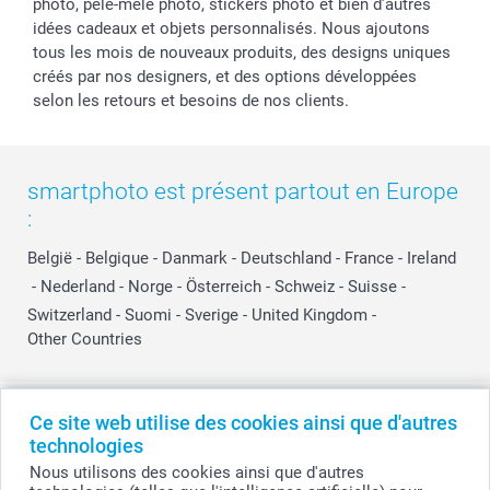
photo, pêle-mêle photo, stickers photo et bien d’autres
idées cadeaux et objets personnalisés. Nous ajoutons
tous les mois de nouveaux produits, des designs uniques
créés par nos designers, et des options développées
selon les retours et besoins de nos clients.
smartphoto est présent partout en Europe
:
België
-
Belgique
-
Danmark
-
Deutschland
-
France
-
Ireland
-
Nederland
-
Norge
-
Österreich
-
Schweiz
-
Suisse
-
Switzerland
-
Suomi
-
Sverige
-
United Kingdom
-
Other Countries
Tous les prix sont en EURO (€), TVA incluse et hors frais de port.
Ce site web utilise des cookies ainsi que d'autres
technologies
Nous utilisons des cookies ainsi que d'autres