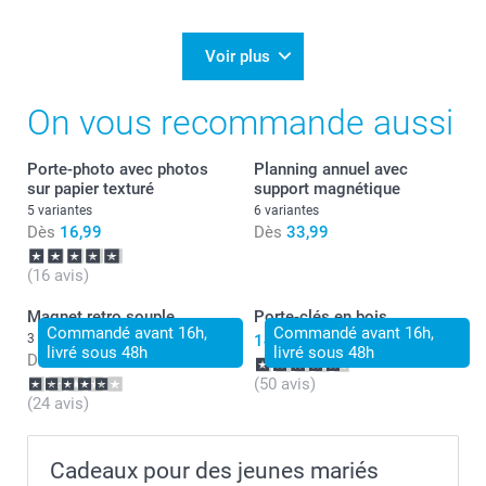
Voir plus
On vous recommande aussi
Porte-photo avec photos
Planning annuel avec
sur papier texturé
support magnétique
5 variantes
6 variantes
Dès
16,99
Dès
33,99
(16 avis)
Magnet retro souple
Porte-clés en bois
Commandé avant 16h,
Commandé avant 16h,
3 variantes
14,49
livré sous 48h
livré sous 48h
Dès
21,99
(50 avis)
(24 avis)
Cadeaux pour des jeunes mariés