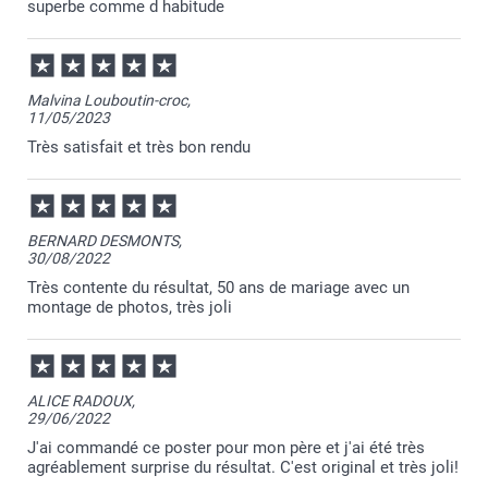
attentes :-)
superbe comme d habitude
Je vous souhaite une bonne journée.
Julie@Smartphoto
Malvina Louboutin-croc,
11/05/2023
Très satisfait et très bon rendu
BERNARD DESMONTS,
30/08/2022
Très contente du résultat, 50 ans de mariage avec un
montage de photos, très joli
ALICE RADOUX,
29/06/2022
J'ai commandé ce poster pour mon père et j'ai été très
agréablement surprise du résultat. C'est original et très joli!