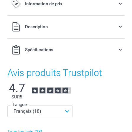
Information de prix
Tous les prix sont en EURO (€), TVA incluse et hors frais de
Description
port.
Spécifications
Avis produits Trustpilot
4.7
SUR
5
Langue
Tous les avis (18)