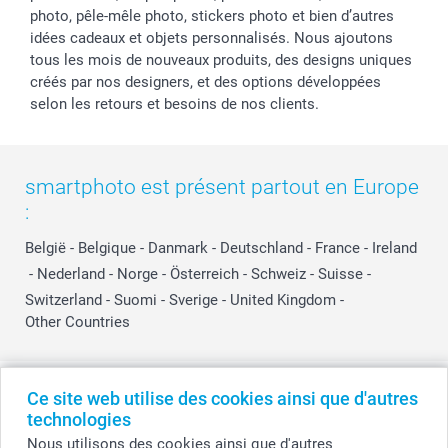
photo, pêle-mêle photo, stickers photo et bien d’autres
idées cadeaux et objets personnalisés. Nous ajoutons
tous les mois de nouveaux produits, des designs uniques
créés par nos designers, et des options développées
selon les retours et besoins de nos clients.
smartphoto est présent partout en Europe
:
België
-
Belgique
-
Danmark
-
Deutschland
-
France
-
Ireland
-
Nederland
-
Norge
-
Österreich
-
Schweiz
-
Suisse
-
Switzerland
-
Suomi
-
Sverige
-
United Kingdom
-
Other Countries
Tous les prix sont en EURO (€), TVA incluse et hors frais de port.
Ce site web utilise des cookies ainsi que d'autres
technologies
Nous utilisons des cookies ainsi que d'autres