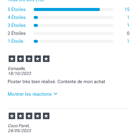
5 Étoiles
15
4 Étoiles
1
3 Étoiles
1
2 Étoiles
0
1 Étoile
1
Esmaelle,
18/10/2023
Poster très bien réalisé. Contente de mon achat
Montrer les réactions
18/10/2023
13:04
Merci Esmaelle pour ce chouette commentaire!
Coco Paret,
24/05/2023
Je suis ravie de savoir que tout soit conforme à vos