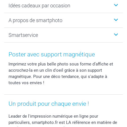
Cadeaux photo
Idées cadeaux par occasion
Calendrier photo & Agenda photo
Livre photo
Noël
A propos de smartphoto
Tirage photo & agrandissement
Anniversaire
Photo sur toile, Poster & Pêle-mêle
Mariage
A propos de smartphoto
Smartservice
Faire-part & Cartes
Naissance & baptême
Plan du site
MyNameBook
Fin d'études
Conditions générales
Contact
Coques smartphone
Fête des Mères
Droit de rétraction
Aide
Poster avec support magnétique
Stickers & Etiquettes
Fête des Pères
Plaintes
smartbonus
Imprimez votre plus belle photo sous forme d’affiche et
Cadres photo & accessoires déco
Communion
Vie privée
smartfriends
accrochez-la en un clin d'oeil grâce à son support
Dénicheur d'idées cadeau
Baptême
Gestion des cookies
Livraison
magnétique. Pour une déco tendance, qui s'adapte à
Toussaint
Tarifs
Modes de paiement
toutes vos envies !
Rentrée des classes
Partenariats & Influence
Grandes quantités
Saint-Valentin
Investisseurs
Statut de ma commande
Un produit pour chaque envie !
Vacances
Leader de l'impression numérique en ligne pour
particuliers, smartphoto.fr est LA référence en matière de