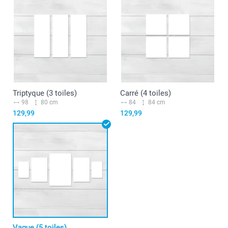
Triptyque (3 toiles)
Carré (4 toiles)
98
80 cm
84
84 cm
129,99
129,99
Vague (5 toiles)