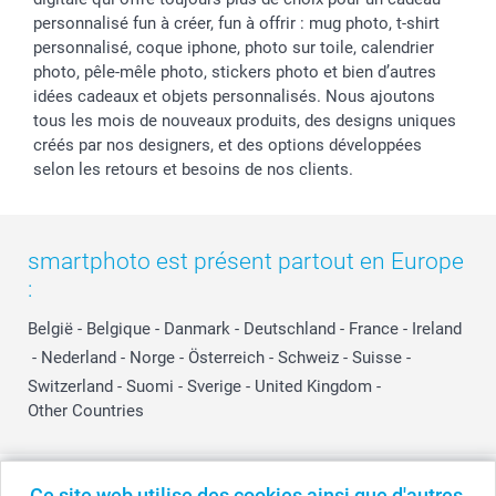
personnalisé fun à créer, fun à offrir : mug photo, t-shirt
personnalisé, coque iphone, photo sur toile, calendrier
photo, pêle-mêle photo, stickers photo et bien d’autres
idées cadeaux et objets personnalisés. Nous ajoutons
tous les mois de nouveaux produits, des designs uniques
créés par nos designers, et des options développées
selon les retours et besoins de nos clients.
smartphoto est présent partout en Europe
:
België
-
Belgique
-
Danmark
-
Deutschland
-
France
-
Ireland
-
Nederland
-
Norge
-
Österreich
-
Schweiz
-
Suisse
-
Switzerland
-
Suomi
-
Sverige
-
United Kingdom
-
Other Countries
Tous les prix sont en EURO (€), TVA incluse et hors frais de port.
Ce site web utilise des cookies ainsi que d'autres