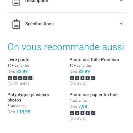
Description
port.
Spécifications
On vous recommande aussi
Livre photo
Photo sur Toile Premium
10+ variantes
10+ variantes
Dès
32,99
Dès
32,99
Quel est le format exact des toiles de ma composition ?
(1322 avis)
(28 avis)
Polyptyque plusieurs
Photo sur papier texturé
photos
4 variantes
5 variantes
Dès
7,99
Dès
119,99
(26 avis)