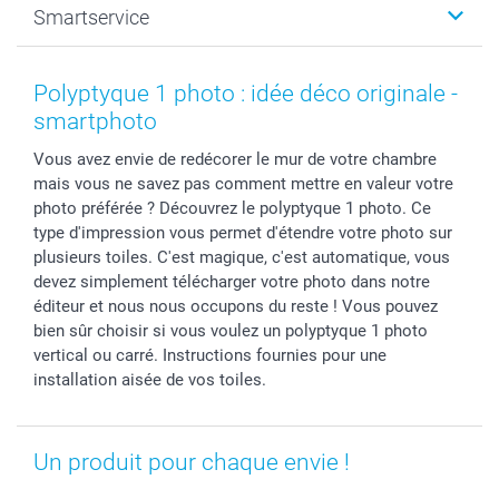
Smartservice
Faire-part & Cartes
Naissance & baptême
Plan du site
MyNameBook
Fin d'études
Conditions générales
Contact
Coques smartphone
Fête des Mères
Droit de rétraction
Aide
Polyptyque 1 photo : idée déco originale -
Stickers & Etiquettes
Fête des Pères
Plaintes
smartbonus
smartphoto
Cadres photo & accessoires déco
Communion
Vie privée
smartfriends
Vous avez envie de redécorer le mur de votre chambre
Dénicheur d'idées cadeau
Baptême
Gestion des cookies
Livraison
mais vous ne savez pas comment mettre en valeur votre
Toussaint
Tarifs
Modes de paiement
photo préférée ? Découvrez le polyptyque 1 photo. Ce
Rentrée des classes
Partenariats & Influence
Grandes quantités
type d'impression vous permet d'étendre votre photo sur
Saint-Valentin
Investisseurs
Statut de ma commande
plusieurs toiles. C'est magique, c'est automatique, vous
devez simplement télécharger votre photo dans notre
Vacances
éditeur et nous nous occupons du reste ! Vous pouvez
bien sûr choisir si vous voulez un polyptyque 1 photo
vertical ou carré. Instructions fournies pour une
installation aisée de vos toiles.
Un produit pour chaque envie !