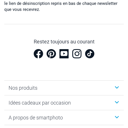
le lien de désinscription repris en bas de chaque newsletter
que vous recevrez.
Restez toujours au courant
Nos produits
Cadeaux photo
Idées cadeaux par occasion
Calendrier photo & Agenda photo
Livre photo
Noël
A propos de smartphoto
Tirage photo & agrandissement
Anniversaire
Photo sur toile, Poster & Pêle-mêle
Mariage
A propos de smartphoto