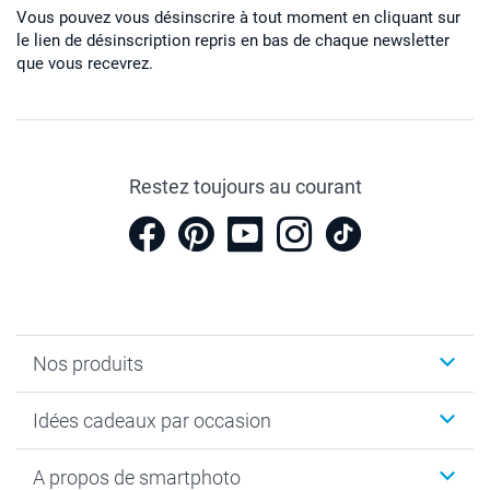
Vous pouvez vous désinscrire à tout moment en cliquant sur
le lien de désinscription repris en bas de chaque newsletter
que vous recevrez.
Restez toujours au courant
Nos produits
Cadeaux photo
Idées cadeaux par occasion
Calendrier photo & Agenda photo
Livre photo
Noël
A propos de smartphoto
Tirage photo & agrandissement
Anniversaire