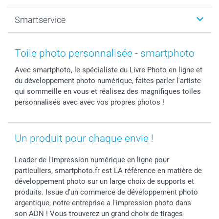
Photo sur toile, Poster & Pêle-mêle
Mariage
A propos de smartphoto
Smartservice
Faire-part & Cartes
Naissance & baptême
Plan du site
MyNameBook
Fin d'études
Conditions générales
Contact
Coques smartphone
Fête des Mères
Droit de rétraction
Aide
Toile photo personnalisée - smartphoto
Stickers & Etiquettes
Fête des Pères
Plaintes
smartbonus
Avec smartphoto, le spécialiste du Livre Photo en ligne et
Cadres photo & accessoires déco
Communion
Vie privée
smartfriends
du développement photo numérique, faites parler l'artiste
Dénicheur d'idées cadeau
Baptême
Gestion des cookies
Livraison
qui sommeille en vous et réalisez des magnifiques toiles
Toussaint
Tarifs
Modes de paiement
personnalisés avec avec vos propres photos !
Rentrée des classes
Partenariats & Influence
Grandes quantités
Saint-Valentin
Investisseurs
Statut de ma commande
Un produit pour chaque envie !
Vacances
Leader de l'impression numérique en ligne pour
particuliers, smartphoto.fr est LA référence en matière de
développement photo sur un large choix de supports et
produits. Issue d'un commerce de développement photo
argentique, notre entreprise a l'impression photo dans
son ADN ! Vous trouverez un grand choix de tirages