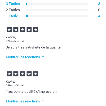
3 Étoiles
3
2 Étoiles
0
1 Étoile
4
Laurie,
29/05/2026
Je suis très satisfaite de la qualité
Montrer les réactions
05/06/2026
07:32
Merci pour votre commande Laurie et pour votre
Claire,
retour positif.
28/05/2026
Au plaisir de vous retrouver sur Smartphoto.
Passez une belle journée.
Très bonne qualité d'impression
Cordialement,
Florence@smartphoto
Montrer les réactions