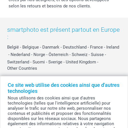
selon les retours et besoins de nos clients.
smartphoto est présent partout en Europe
:
België
-
Belgique
-
Danmark
-
Deutschland
-
France
-
Ireland
-
Nederland
-
Norge
-
Österreich
-
Schweiz
-
Suisse
-
Switzerland
-
Suomi
-
Sverige
-
United Kingdom
-
Other Countries
Ce site web utilise des cookies ainsi que d'autres
Tous les prix sont en EURO (€), TVA incluse et hors frais de port.
technologies
Nous utilisons des cookies ainsi que d'autres
technologies (telles que l'intelligence artificielle) pour
analyser le trafic sur notre site web, personnaliser nos
© smartphoto group. Tous droits réservés
contenus et publicités et proposer des fonctionnalités
smartphoto group SA.
Siège social : Kwatrechtsteenweg 160, 9230 Wetteren, Belgique
disponibles sur les réseaux sociaux. Nous partageons
Numéro de TVA BE 0405.706.755
également des informations relatives à votre navigation
Numéro d'entreprise 0405.706.755.