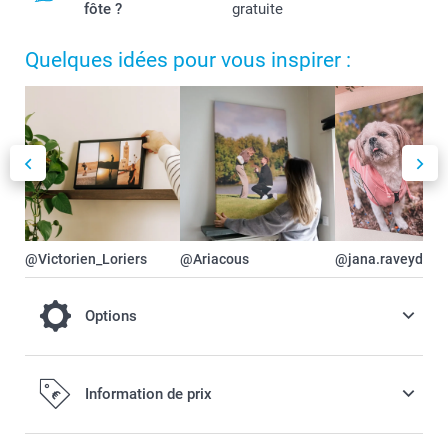
fôte ?
gratuite
Quelques idées pour vous inspirer :
@Victorien_Loriers
@Ariacous
@jana.raveydts
Options
Encadrez votre Photo sur toile
Information de prix
16,00 / pièce
Dès