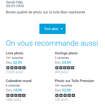
Sandy Feijo,
05/01/2026
Je vous remercie pour votre commande et je suis
ravie d'apprendre votre satisfaction.
Bonne qualité de photo sur la toile Bien représenté
Nous restons à votre écoute et je vous souhaite une
bonne journée.
Cordialement,
Florence@smartphoto
Voir plus
On vous recommande aussi
Livre photo
Horloge photo
10+ variantes
5 variantes
Dès
32,99
Dès
24,99
(1325 avis)
(69 avis)
Calendrier mural
Photo sur Toile Premium
6 variantes
10+ variantes
Dès
14,99
Dès
32,99
(386 avis)
(28 avis)