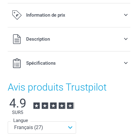
Information de prix
Tous les prix sont en EURO (€), TVA incluse et hors frais de
Description
port.
Spécifications
Avis produits Trustpilot
4.9
SUR
5
Langue