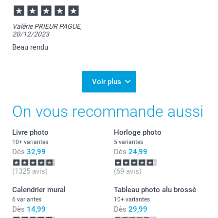
09:12
Bonjour Georgette,
Valérie PRIEUR PAGUE,
20/12/2023
C’est une joie de vous lire :-)
Beau rendu
Nous faisons de notre mieux pour offrir à nos
clients des moments inoubliables.
N’hésitez pas à retentez l’expérience :-)
Voir plus
Bien à vous,
Julie@Smartphoto
On vous recommande aussi
Livre photo
Horloge photo
10+ variantes
5 variantes
Dès
32,99
Dès
24,99
(1325 avis)
(69 avis)
Calendrier mural
Tableau photo alu brossé
6 variantes
10+ variantes
Dès
14,99
Dès
29,99