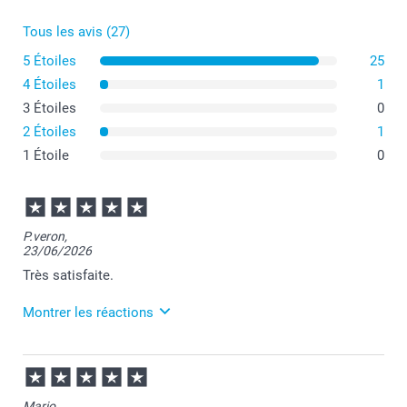
Tous les avis (27)
5 Étoiles
25
4 Étoiles
1
3 Étoiles
0
2 Étoiles
1
1 Étoile
0
P.veron,
23/06/2026
Très satisfaite.
Montrer les réactions
24/06/2026
11:35
Merci pour votre commande Patricia et je suis
Marjo,