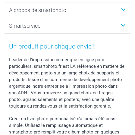
Livre photo
Noël
A propos de smartphoto
Tirage photo & agrandissement
Anniversaire
Photo sur toile, Poster & Pêle-mêle
Mariage
A propos de smartphoto
Smartservice
Faire-part & Cartes
Naissance & baptême
Plan du site
MyNameBook
Fin d'études
Conditions générales
Contact
Coques smartphone
Fête des Mères
Droit de rétraction
Aide
Un produit pour chaque envie !
Stickers & Etiquettes
Fête des Pères
Plaintes
smartbonus
Cadres photo & accessoires déco
Communion
Vie privée
smartfriends
Leader de l'impression numérique en ligne pour
particuliers, smartphoto.fr est LA référence en matière de
Dénicheur d'idées cadeau
Baptême
Gestion des cookies
Livraison
développement photo sur un large choix de supports et
Toussaint
Tarifs
Modes de paiement
produits. Issue d'un commerce de développement photo
Rentrée des classes
Partenariats & Influence
Grandes quantités
argentique, notre entreprise a l'impression photo dans
Saint-Valentin
Investisseurs
Statut de ma commande
son ADN ! Vous trouverez un grand choix de tirages
Vacances
photo, agrandissements et posters, avec une qualité
toujours au rendez-vous et la satisfaction garantie.
Créer un livre photo personnalisé n’a jamais été aussi
simple. Utilisez le remplissage automatique et
smartphoto pré-remplit votre album photo en quelques