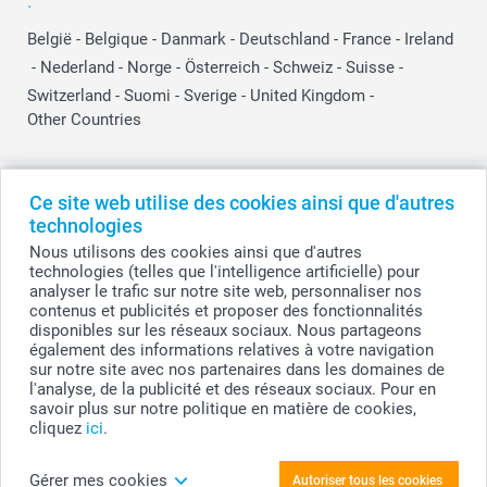
:
België
-
Belgique
-
Danmark
-
Deutschland
-
France
-
Ireland
-
Nederland
-
Norge
-
Österreich
-
Schweiz
-
Suisse
-
Switzerland
-
Suomi
-
Sverige
-
United Kingdom
-
Other Countries
Tous les prix sont en EURO (€), TVA incluse et hors frais de port.
Ce site web utilise des cookies ainsi que d'autres
technologies
Nous utilisons des cookies ainsi que d'autres
technologies (telles que l'intelligence artificielle) pour
© smartphoto group. Tous droits réservés
analyser le trafic sur notre site web, personnaliser nos
smartphoto group SA.
Siège social : Kwatrechtsteenweg 160, 9230 Wetteren, Belgique
contenus et publicités et proposer des fonctionnalités
Numéro de TVA BE 0405.706.755
disponibles sur les réseaux sociaux. Nous partageons
Numéro d'entreprise 0405.706.755.
également des informations relatives à votre navigation
Coordonnées bancaires: IBAN BE71 2850 2711 5569 - BIC: GEBABEBB
sur notre site avec nos partenaires dans les domaines de
l'analyse, de la publicité et des réseaux sociaux. Pour en
savoir plus sur notre politique en matière de cookies,
cliquez
ici
.
Personnalisez votre Photo sur Toile Premium
40 x 60 cm
Gérer mes cookies
Autoriser tous les cookies