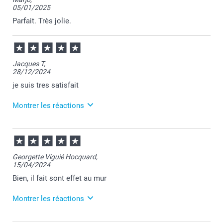
heureuse d'apprendre votre satisfaction.
05/01/2025
Au plaisir de vous retrouver sur Smartphoto.
Je vous souhaite une belle journée.
Parfait. Très jolie.
Cordialement,
Florence@smartphoto
Jacques T,
28/12/2024
je suis tres satisfait
Montrer les réactions
05/02/2025
10:32
Merci pour votre retour positif Jacques.
Georgette Viguié Hocquard,
C'est un plaisir d'apprendre votre satisfaction.
15/04/2024
Passez une belle journée.
Cordialement,
Bien, il fait sont effet au mur
Florence@smartphoto
Montrer les réactions
16/04/2024