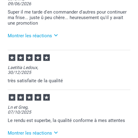
09/06/2026
Super il me tarde d'en commander d'autres pour continuer
ma frise... juste û peu chère... heureusement qu'il y avait
une promotion
Montrer les réactions
18/06/2026
08:39
Bonjour Séverine,
Laetitia Ledoux,
30/12/2025
Je vous remercie pour votre commande et je suis
heureuse d'apprendre votre satisfaction.
très satisfaite de la qualité
Chaque mois nous proposons de belles offres
promotionnelles alors faites-vous plaisir, vous avez
bien raison!
Nous restons à votre écoute et je vous souhaite une
belle journée.
Ln et Greg,
Cordialement,
07/10/2025
Florence@smartphoto
Le rendu est superbe, la qualité conforme à mes attentes
Montrer les réactions