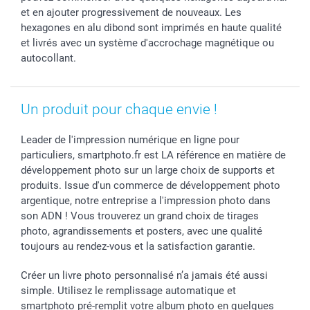
Rentrée des classes
Partenariats & Influence
Grandes quantités
et en ajouter progressivement de nouveaux. Les
Saint-Valentin
Investisseurs
Statut de ma commande
hexagones en alu dibond sont imprimés en haute qualité
et livrés avec un système d'accrochage magnétique ou
Vacances
autocollant.
Un produit pour chaque envie !
Leader de l'impression numérique en ligne pour
particuliers, smartphoto.fr est LA référence en matière de
développement photo sur un large choix de supports et
produits. Issue d'un commerce de développement photo
argentique, notre entreprise a l'impression photo dans
son ADN ! Vous trouverez un grand choix de tirages
photo, agrandissements et posters, avec une qualité
toujours au rendez-vous et la satisfaction garantie.
Créer un livre photo personnalisé n’a jamais été aussi
simple. Utilisez le remplissage automatique et
smartphoto pré-remplit votre album photo en quelques