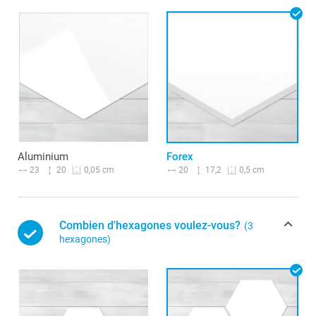
Aluminium
Forex
23
20
20
17,2
0,05 cm
0,5 cm
Combien d'hexagones voulez-vous?
(3
hexagones)