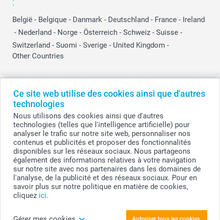
:
België
-
Belgique
-
Danmark
-
Deutschland
-
France
-
Ireland
-
Nederland
-
Norge
-
Österreich
-
Schweiz
-
Suisse
-
Switzerland
-
Suomi
-
Sverige
-
United Kingdom
-
Other Countries
Tous les prix sont en EURO (€), TVA incluse et hors frais de port.
Ce site web utilise des cookies ainsi que d'autres
technologies
Nous utilisons des cookies ainsi que d'autres
technologies (telles que l'intelligence artificielle) pour
© smartphoto group. Tous droits réservés
analyser le trafic sur notre site web, personnaliser nos
smartphoto group SA.
Siège social : Kwatrechtsteenweg 160, 9230 Wetteren, Belgique
contenus et publicités et proposer des fonctionnalités
Numéro de TVA BE 0405.706.755
disponibles sur les réseaux sociaux. Nous partageons
Numéro d'entreprise 0405.706.755.
également des informations relatives à votre navigation
Coordonnées bancaires: IBAN BE71 2850 2711 5569 - BIC: GEBABEBB
sur notre site avec nos partenaires dans les domaines de
l'analyse, de la publicité et des réseaux sociaux. Pour en
savoir plus sur notre politique en matière de cookies,
cliquez
ici
.
Créez votre Lot de tableaux Forex hexagonaux
(lot de 3)
Gérer mes cookies
Autoriser tous les cookies