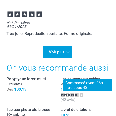
07/10/2025
11:00
Bonjour hélène et Grégory,
christine cibrie,
03/01/2025
Merci pour votre commande et je suis heureuse
d'apprendre votre satisfaction.
Très jolie. Reproduction parfaite. Forme originale.
Au plaisir de vous retrouver pour de nouvelles
créations.
Passez une belle journée.
Cordialement,
Voir plus
Florence@smartphoto
On vous recommande aussi
Polyptyque forex multi
Lot de magnets cabine
Commandé avant 16h,
photo
5 variantes
livré sous 48h
Dès
109,99
15,99
(42 avis)
Tableau photo alu brossé
Livret de citations
10+ variantes
10,99