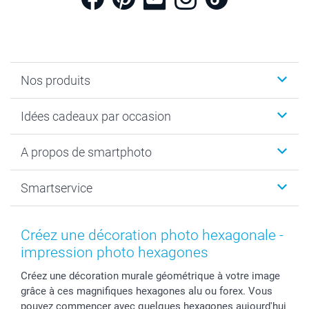
Nos produits
Cadeaux photo
Idées cadeaux par occasion
Calendrier photo & Agenda photo
Livre photo
Noël
A propos de smartphoto
Tirage photo & agrandissement
Anniversaire
Photo sur toile, Poster & Pêle-mêle
Mariage
A propos de smartphoto
Smartservice
Faire-part & Cartes
Naissance & baptême
Plan du site
MyNameBook
Fin d'études
Conditions générales
Contact
Coques smartphone
Fête des Mères
Droit de rétraction
Aide
Créez une décoration photo hexagonale -
Stickers & Etiquettes
Fête des Pères
Plaintes
smartbonus
impression photo hexagones
Cadres photo & accessoires déco
Communion
Vie privée
smartfriends
Créez une décoration murale géométrique à votre image
Dénicheur d'idées cadeau
Baptême
Gestion des cookies
Livraison
grâce à ces magnifiques hexagones alu ou forex. Vous
Toussaint
Tarifs
Modes de paiement
pouvez commencer avec quelques hexagones aujourd'hui