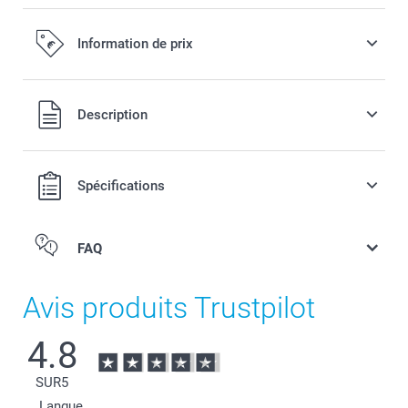
Information de prix
Tous les prix sont en EURO (€), TVA incluse et hors frais de
Description
port.
Spécifications
FAQ
Avis produits Trustpilot
4.8
SUR
5
Langue