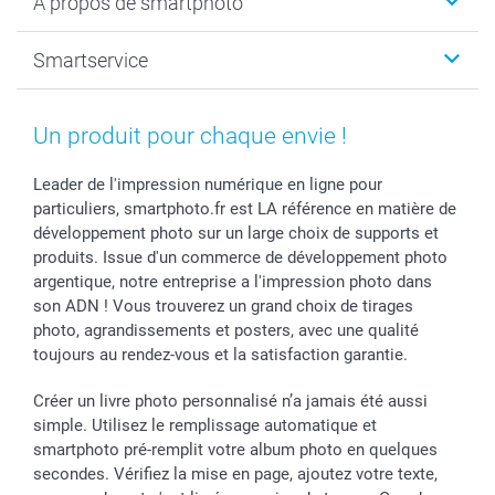
A propos de smartphoto
Tirage photo & agrandissement
Anniversaire
Photo sur toile, Poster & Pêle-mêle
Mariage
A propos de smartphoto
Smartservice
Faire-part & Cartes
Naissance & baptême
Plan du site
MyNameBook
Fin d'études
Conditions générales
Contact
Coques smartphone
Fête des Mères
Droit de rétraction
Aide
Un produit pour chaque envie !
Stickers & Etiquettes
Fête des Pères
Plaintes
smartbonus
Cadres photo & accessoires déco
Communion
Vie privée
smartfriends
Leader de l'impression numérique en ligne pour
particuliers, smartphoto.fr est LA référence en matière de
Dénicheur d'idées cadeau
Baptême
Gestion des cookies
Livraison
développement photo sur un large choix de supports et
Toussaint
Tarifs
Modes de paiement
produits. Issue d'un commerce de développement photo
Rentrée des classes
Partenariats & Influence
Grandes quantités
argentique, notre entreprise a l'impression photo dans
Saint-Valentin
Investisseurs
Statut de ma commande
son ADN ! Vous trouverez un grand choix de tirages
Vacances
photo, agrandissements et posters, avec une qualité
toujours au rendez-vous et la satisfaction garantie.
Créer un livre photo personnalisé n’a jamais été aussi
simple. Utilisez le remplissage automatique et
smartphoto pré-remplit votre album photo en quelques
secondes. Vérifiez la mise en page, ajoutez votre texte,