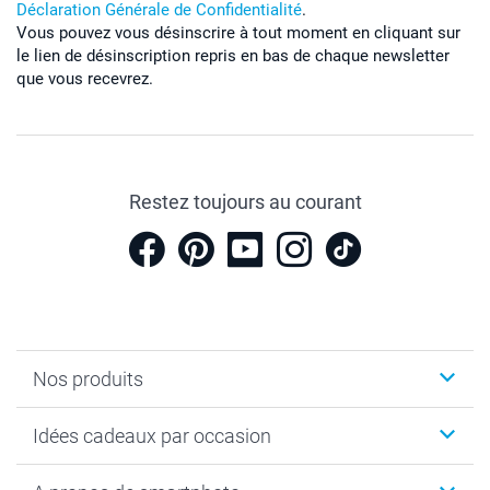
Déclaration Générale de Confidentialité
.
Vous pouvez vous désinscrire à tout moment en cliquant sur
le lien de désinscription repris en bas de chaque newsletter
que vous recevrez.
Restez toujours au courant
Nos produits
Cadeaux photo
Idées cadeaux par occasion
Calendrier photo & Agenda photo
Livre photo
Noël