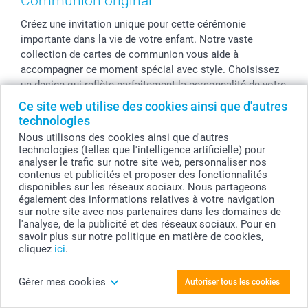
Communion original
Cadres photo & accessoires déco
Communion
Vie privée
smartfriends
Créez une invitation unique pour cette cérémonie
Dénicheur d'idées cadeau
Baptême
Gestion des cookies
Livraison
importante dans la vie de votre enfant. Notre vaste
Toussaint
Tarifs
Modes de paiement
collection de cartes de communion vous aide à
Rentrée des classes
Partenariats & Influence
Grandes quantités
accompagner ce moment spécial avec style. Choisissez
Saint-Valentin
Investisseurs
Statut de ma commande
un design qui reflète parfaitement la personnalité de votre
enfant et ajoutez les détails qui précisent l'heure et le
Vacances
Ce site web utilise des cookies ainsi que d'autres
lieu. Chaque carte devient ainsi bien plus qu'une simple
technologies
invitation, un support qui donne à l'évènement toute son
Nous utilisons des cookies ainsi que d'autres
importance symbolique, et qui gardera vivant le souvenir
technologies (telles que l'intelligence artificielle) pour
de cette journée exceptionnelle pour les années à venir.
analyser le trafic sur notre site web, personnaliser nos
contenus et publicités et proposer des fonctionnalités
disponibles sur les réseaux sociaux. Nous partageons
également des informations relatives à votre navigation
Un produit pour chaque envie !
sur notre site avec nos partenaires dans les domaines de
l'analyse, de la publicité et des réseaux sociaux. Pour en
savoir plus sur notre politique en matière de cookies,
Leader de l'impression numérique en ligne pour
cliquez
ici
.
particuliers, smartphoto.fr est LA référence en matière de
développement photo sur un large choix de supports et
Gérer mes cookies
Autoriser tous les cookies
produits. Issue d'un commerce de développement photo
argentique, notre entreprise a l'impression photo dans