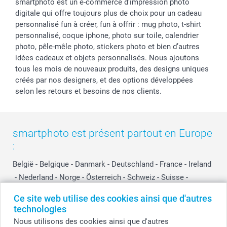
smartphoto est un e-commerce d'impression photo
digitale qui offre toujours plus de choix pour un cadeau
personnalisé fun à créer, fun à offrir : mug photo, t-shirt
personnalisé, coque iphone, photo sur toile, calendrier
photo, pêle-mêle photo, stickers photo et bien d’autres
idées cadeaux et objets personnalisés. Nous ajoutons
tous les mois de nouveaux produits, des designs uniques
créés par nos designers, et des options développées
selon les retours et besoins de nos clients.
smartphoto est présent partout en Europe
:
België
-
Belgique
-
Danmark
-
Deutschland
-
France
-
Ireland
-
Nederland
-
Norge
-
Österreich
-
Schweiz
-
Suisse
-
Switzerland
-
Suomi
-
Sverige
-
United Kingdom
-
Ce site web utilise des cookies ainsi que d'autres
Other Countries
technologies
Nous utilisons des cookies ainsi que d'autres