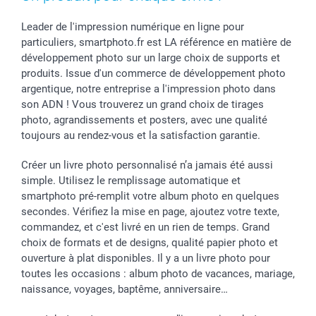
Stickers & Etiquettes
Fête des Pères
Plaintes
smartbonus
Cadres photo & accessoires déco
Communion
Vie privée
smartfriends
Leader de l'impression numérique en ligne pour
particuliers, smartphoto.fr est LA référence en matière de
Dénicheur d'idées cadeau
Baptême
Gestion des cookies
Livraison
développement photo sur un large choix de supports et
Toussaint
Tarifs
Modes de paiement
produits. Issue d'un commerce de développement photo
Rentrée des classes
Partenariats & Influence
Grandes quantités
argentique, notre entreprise a l'impression photo dans
Saint-Valentin
Investisseurs
Statut de ma commande
son ADN ! Vous trouverez un grand choix de tirages
Vacances
photo, agrandissements et posters, avec une qualité
toujours au rendez-vous et la satisfaction garantie.
Créer un livre photo personnalisé n’a jamais été aussi
simple. Utilisez le remplissage automatique et
smartphoto pré-remplit votre album photo en quelques
secondes. Vérifiez la mise en page, ajoutez votre texte,
commandez, et c'est livré en un rien de temps. Grand
choix de formats et de designs, qualité papier photo et
ouverture à plat disponibles. Il y a un livre photo pour
toutes les occasions : album photo de vacances, mariage,
naissance, voyages, baptême, anniversaire…