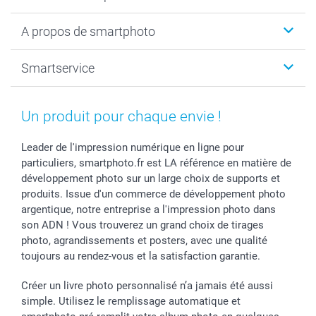
Calendrier photo & Agenda photo
Livre photo
Noël
A propos de smartphoto
Tirage photo & agrandissement
Anniversaire
Photo sur toile, Poster & Pêle-mêle
Mariage
A propos de smartphoto
Smartservice
Faire-part & Cartes
Naissance & baptême
Plan du site
MyNameBook
Fin d'études
Conditions générales
Contact
Coques smartphone
Fête des Mères
Droit de rétraction
Aide
Un produit pour chaque envie !
Stickers & Etiquettes
Fête des Pères
Plaintes
smartbonus
Cadres photo & accessoires déco
Communion
Vie privée
smartfriends
Leader de l'impression numérique en ligne pour
particuliers, smartphoto.fr est LA référence en matière de
Dénicheur d'idées cadeau
Baptême
Gestion des cookies
Livraison
développement photo sur un large choix de supports et
Toussaint
Tarifs
Modes de paiement
produits. Issue d'un commerce de développement photo
Rentrée des classes
Partenariats & Influence
Grandes quantités
argentique, notre entreprise a l'impression photo dans
Saint-Valentin
Investisseurs
Statut de ma commande
son ADN ! Vous trouverez un grand choix de tirages
Vacances
photo, agrandissements et posters, avec une qualité
toujours au rendez-vous et la satisfaction garantie.
Créer un livre photo personnalisé n’a jamais été aussi
simple. Utilisez le remplissage automatique et