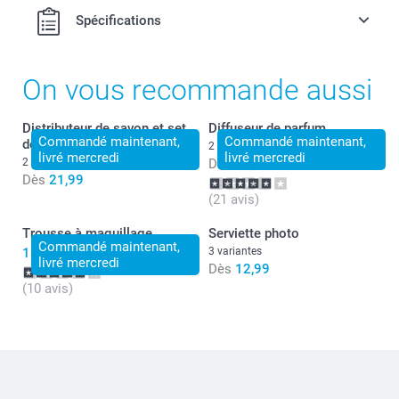
Spécifications
On vous recommande aussi
Distributeur de savon et set
Diffuseur de parfum
Commandé maintenant,
Commandé maintenant,
de salle de bain
2 variantes
livré mercredi
livré mercredi
2 variantes
Dès
20,99
Dès
21,99
(21 avis)
Trousse à maquillage
Serviette photo
Commandé maintenant,
18,99
3 variantes
livré mercredi
Dès
12,99
(10 avis)