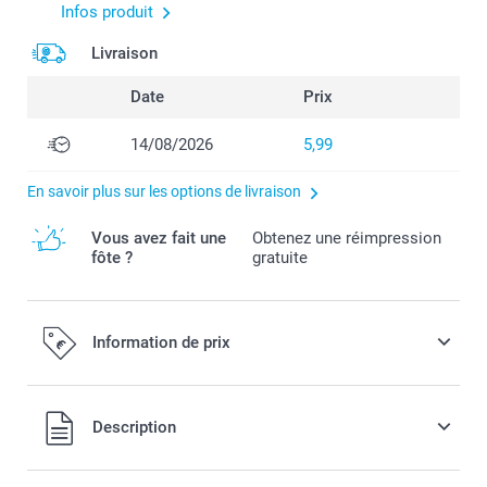
Infos produit
Livraison
Date
Prix
14/08/2026
5,99
En savoir plus sur les options de livraison
Vous avez fait une
Obtenez une réimpression
fôte ?
gratuite
Information de prix
Tous les prix sont en EURO (€), TVA incluse et hors frais de
Description
port.