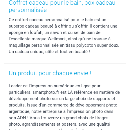
Coffret cadeau pour le bain, box cadeau
Stickers & Etiquettes
Fête des Pères
Plaintes
smartbonus
personnalisée
Cadres photo & accessoires déco
Communion
Vie privée
smartfriends
Ce coffret cadeau personnalisé pour le bain est un
Dénicheur d'idées cadeau
Baptême
Gestion des cookies
Livraison
superbe cadeau beauté à offrir ou s'offrir. Il contient une
Toussaint
Tarifs
Modes de paiement
éponge en loofah, un savon et du sel de bain de
Rentrée des classes
Partenariats & Influence
Grandes quantités
l'excellente marque Wellmark, ainsi qu'une trousse à
Saint-Valentin
Investisseurs
Statut de ma commande
maquillage personnalisée en tissu polycoton super doux.
Un cadeau unique, utile et tout en beauté !
Vacances
Un produit pour chaque envie !
Leader de l'impression numérique en ligne pour
particuliers, smartphoto.fr est LA référence en matière de
développement photo sur un large choix de supports et
produits. Issue d'un commerce de développement photo
argentique, notre entreprise a l'impression photo dans
son ADN ! Vous trouverez un grand choix de tirages
photo, agrandissements et posters, avec une qualité