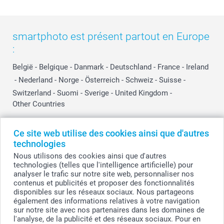
smartphoto est présent partout en Europe
:
België
-
Belgique
-
Danmark
-
Deutschland
-
France
-
Ireland
-
Nederland
-
Norge
-
Österreich
-
Schweiz
-
Suisse
-
Switzerland
-
Suomi
-
Sverige
-
United Kingdom
-
Other Countries
Ce site web utilise des cookies ainsi que d'autres
Tous les prix sont en EURO (€), TVA incluse et hors frais de port.
technologies
Nous utilisons des cookies ainsi que d'autres
technologies (telles que l'intelligence artificielle) pour
analyser le trafic sur notre site web, personnaliser nos
© smartphoto group. Tous droits réservés
contenus et publicités et proposer des fonctionnalités
smartphoto group SA.
Siège social : Kwatrechtsteenweg 160, 9230 Wetteren, Belgique
disponibles sur les réseaux sociaux. Nous partageons
Numéro de TVA BE 0405.706.755
également des informations relatives à votre navigation
Numéro d'entreprise 0405.706.755.
sur notre site avec nos partenaires dans les domaines de
Coordonnées bancaires: IBAN BE71 2850 2711 5569 - BIC: GEBABEBB
l'analyse, de la publicité et des réseaux sociaux. Pour en