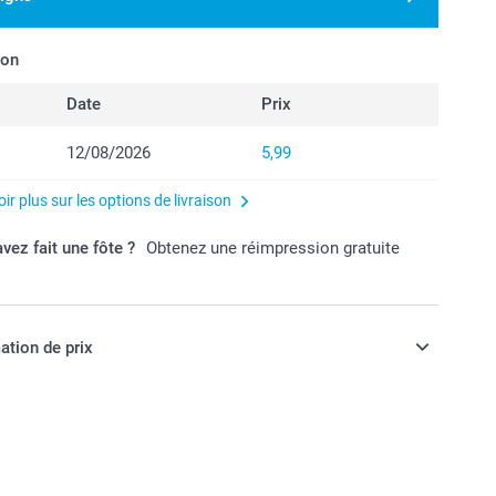
son
Date
Prix
12/08/2026
5,99
ir plus sur les options de livraison
vez fait une fôte ?
Obtenez une réimpression gratuite
ation de prix
ont en EURO (€), TVA incluse et hors frais de port.