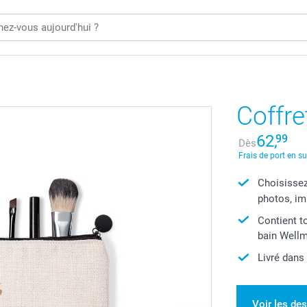
Coffre
62,
99
Dès
Frais de port en s
Choisissez
photos, im
Contient t
bain Wellm
Livré dans
Voir les de