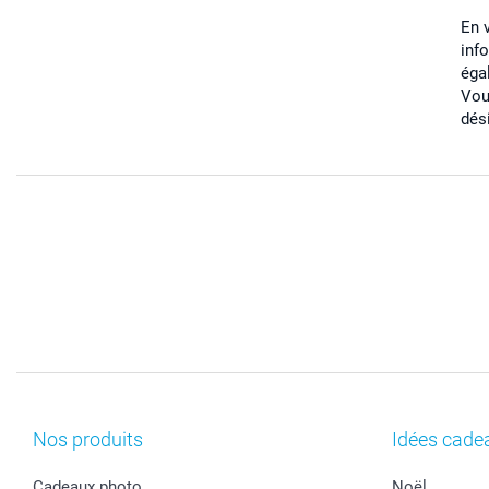
En 
inf
éga
Vou
dés
Nos produits
Idées cade
Cadeaux photo
Noël